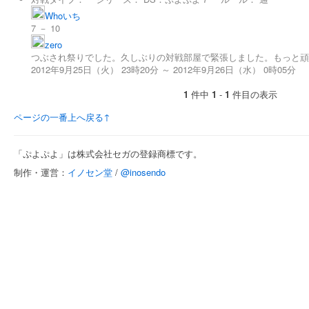
Whoいち
7 － 10
zero
つぶされ祭りでした。久しぶりの対戦部屋で緊張しました。もっと頑
2012年9月25日（火） 23時20分 ～ 2012年9月26日（水） 0時05分
1
件中
1
-
1
件目の表示
ページの一番上へ戻る↑
「ぷよぷよ」は株式会社セガの登録商標です。
制作・運営：
イノセン堂
/
@inosendo