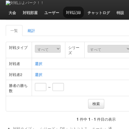
対戦記録 - 一覧
大会
対戦部屋
ユーザー
対戦記録
チャットログ
特設
一覧
統計
対戦タイプ
シリー
ズ
対戦者
選択
対戦者2
選択
勝者の勝ち
～
数
1
件中
1
-
1
件目の表示
対戦タイプ：
シリーズ：
DS：ぷよぷよ７
ルール：
通