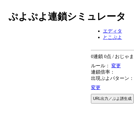
ぷよぷよ連鎖シミュレータ
エディタ
とこぷよ
0
連鎖
0
点
/ おじゃ
ルール：
変更
連鎖倍率：
出現ぷよパターン：
変更