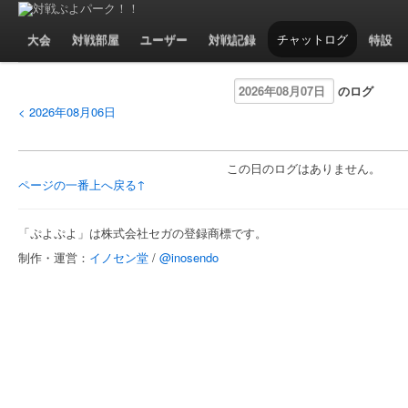
今日のチャットログ（0件）
大会
対戦部屋
ユーザー
対戦記録
チャットログ
特設
のログ
< 2026年08月06日
この日のログはありません。
ページの一番上へ戻る↑
「ぷよぷよ」は株式会社セガの登録商標です。
制作・運営：
イノセン堂
/
@inosendo