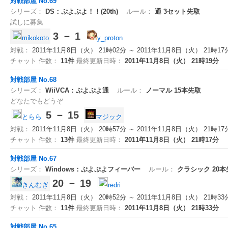
対戦部屋 No.69
シリーズ：
DS：ぷよぷよ！！(20th)
ルール：
通
3セット先取
試しに募集
3 － 1
mikokoto
y_proton
対戦：
2011年11月8日（火） 21時02分 ～ 2011年11月8日（火） 21時17
チャット 件数：
11件
最終更新日時：
2011年11月8日（火） 21時19分
対戦部屋 No.68
シリーズ：
WiiVCA：ぷよぷよ通
ルール：
ノーマル
15本先取
どなたでもどうぞ
5 － 15
とらら
マジック
対戦：
2011年11月8日（火） 20時57分 ～ 2011年11月8日（火） 21時17
チャット 件数：
13件
最終更新日時：
2011年11月8日（火） 21時17分
対戦部屋 No.67
シリーズ：
Windows：ぷよぷよフィーバー
ルール：
クラシック
20
20 － 19
きんむぎ
redri
対戦：
2011年11月8日（火） 20時52分 ～ 2011年11月8日（火） 21時33
チャット 件数：
11件
最終更新日時：
2011年11月8日（火） 21時33分
対戦部屋 No.65