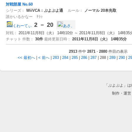
対戦部屋 No.60
シリーズ：
WiiVCA：ぷよぷよ通
ルール：
ノーマル
20本先取
誰かいるかなー ﾁﾗｯ
2 － 20
くわーてぃ
あさ、
対戦：
2011年11月8日（火） 14時10分 ～ 2011年11月8日（火） 14時35
チャット 件数：
30件
最終更新日時：
2011年11月8日（火） 14時35分
2913
件中
2871
-
2880
件目の表示
<< 最初へ
|
< 前へ
|
283
|
284
|
285
|
286
|
287
| 288 |
289
|
290
|
2
「ぷよぷよ」は
制作・運営