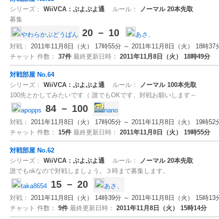
シリーズ：
WiiVCA：ぷよぷよ通
ルール：
ノーマル
20本先取
募集
20 － 10
やわらかぶどうぱん
あさ、
対戦：
2011年11月8日（火） 17時55分 ～ 2011年11月8日（火） 18時37
チャット 件数：
37件
最終更新日時：
2011年11月8日（火） 18時49分
対戦部屋 No.64
シリーズ：
WiiVCA：ぷよぷよ通
ルール：
ノーマル
100本先取
100先とかしてみたいです（ 誰でもOKです、対戦お願いします～
84 － 100
apopps
nano
対戦：
2011年11月8日（火） 17時05分 ～ 2011年11月8日（火） 19時52
チャット 件数：
15件
最終更新日時：
2011年11月8日（火） 19時55分
対戦部屋 No.62
シリーズ：
WiiVCA：ぷよぷよ通
ルール：
ノーマル
20本先取
誰でもokなので対戦しましょう。３時まで募集します。
15 － 20
taka8654
あさ、
対戦：
2011年11月8日（火） 14時39分 ～ 2011年11月8日（火） 15時13
チャット 件数：
9件
最終更新日時：
2011年11月8日（火） 15時14分