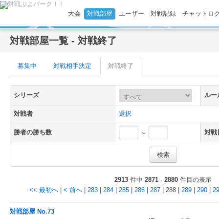
大会
対戦部屋
ユーザー
対戦記録
チャットロ
対戦部屋一覧 - 対戦終了
募集中
対戦相手決定
対戦終了
シリーズ
ルー
対戦者
選択
勝者の勝ち数
対戦
～
2913
件中
2871
-
2880
件目の表示
<< 最初へ
|
< 前へ
|
283
|
284
|
285
|
286
|
287
| 288 |
289
|
290
|
2
対戦部屋 No.73