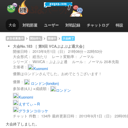
大会No.183 ［ 第9回 VCA
大会
対戦部屋
ユーザー
対戦記録
チャットログ
特設
< 大会一覧（大会終了）へ
>
>
>
参加者募集中
開始待ち
開催中
大会終了
大会No.183 ［ 第9回 VCAぷよぷよ通大会］
開催日時：
2013年9月1日（日） 21時06分～22時53分
大会形式：
総当たり
レート変動率：
ノーマル
シリーズ：
WiiVCA：ぷよぷよ通
ルール：
ノーマル
20本先取
主催者：
Kuonomi
優勝はロンドンさんでした。おめでとうございます！
優勝：
ロンドン(london)
参加者(4人) ※成績順：
ロンドン
Kuonomi
えすてぃ～R
グラタンコロッケ
チャット 件数：
134件
最終更新日時：
2013年9月1日（日） 23時05
大会終了しました。