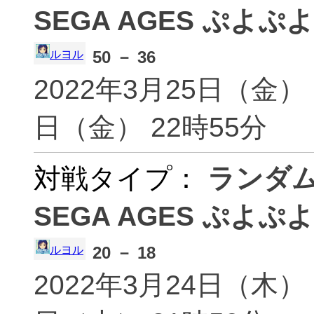
SEGA AGES ぷよぷよ
ais(ais)
あいす
yuta(ajsjtjvjsunlo)
あか(
50 － 36
ルヨル
2022年3月25日（金） 
jemia(akakamikaze)
はるう
日（金） 22時55分
赤柴るな(akashibaruna)
AKH
akiccho(akiccho)
あき(
AKIrA(AKIrA)
Akir
対戦タイプ：
ランダ
しゅーぼん(akirin456)
さかた
akishika29(akishika29)
飽き性
SEGA AGES ぷよぷよ
秋子(akk)
akka
さば。(akrasaba)
☆ア
akuma(akuma)
aku
20 － 18
ルヨル
アキュラ(Akyura)
ま〜さ
2022年3月24日（木） 
あれっくす(ALEX)
アルフ