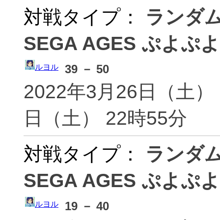
対戦タイプ：
ランダ
ちあき(2424_chiaki)
カむ
(2424k
りててる(2424tsu)
焼き芋
SEGA AGES ぷよぷよ
おうどん(2992993535)
デブ
39 － 50
ルヨル
ともぷよV(37310691)
Ren
2022年3月26日（土） 
415(415)
ぷよ(
490(490)
きい
日（土） 22時55分
くくくくくくく(54505)
へめの
ころ(56q-koro)
こしあ
panassie(7575)
サンサ
対戦タイプ：
ランダ
7e04hr95(7e04hr95)
トカ
SEGA AGES ぷよぷよ
7／14開始初心者
FeS
19 － 40
ルヨル
(9514abcD)
くみき
akky(a_kky)
kuro