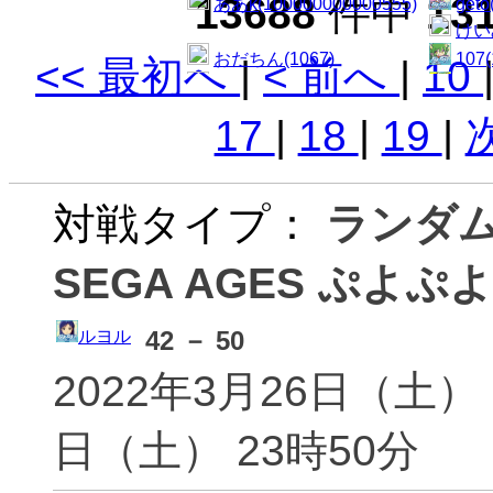
13688
件中
13
ああk(100000000000555)
geto
けいみ
おだちん(1067)
107(
<< 最初へ
|
< 前へ
|
10
nabe(10per)
チャ
17
|
18
|
19
|
１２３(123)
制服(
12345(12345)
初心
対戦タイプ：
ランダ
(123456
みるく(1234Qwer)
へい(
SEGA AGES ぷよぷよ
こいつはクマった(1412)
タカヒ
gmぷよらー☆(178_0604)
赤ぷよ
tokumei(184)
2342
42 － 50
ルヨル
キチリト(1tomorr)
いつぎ
2022年3月26日（土） 
れふ(20030225)
みつき
日（土） 23時50分
俺みそきんの弟(2134)
TMH
タカト(21icecream)
つばき