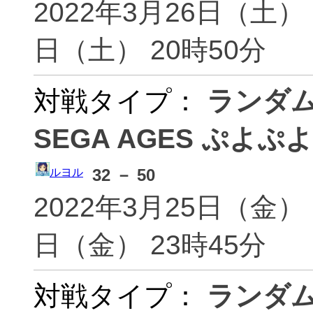
2022年3月26日（土） 
ああああ(aaaa)
あるる
日（土） 20時50分
みっつー(aaaaaaaaaaaaa)
a(aa
あんぱん(aasaaa)
こばる
11の刃(ABC0abcp)
11の
対戦タイプ：
ランダ
ルアン(abcde)
ハイ
(ABCD
SEGA AGES ぷよぷよ
れいと(abczyx)
K-J(
sliv
32 － 50
アクモス(acmsito)
あく
ルヨル
(Act_Bl
2022年3月25日（金） 
ぷよクエユーザー(adgjm)
ラフィ
日（金） 23時45分
apple(adslkfhoi)
あえろ
アゴン(agon)
AHO
対戦タイプ：
ランダ
Aiba(Aiba)
あいち
あいき(aiki620)
aile