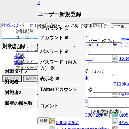
×
×
×
ユーザー選択
ログイン
ユーザー新規登録
大会
登録内容はすべて後で変更可能です。
アカウント
対戦部屋
ユーザー
かいとくん(_--)
7U(
アカウント
※
パスワード
バー(_)のみ）
対戦記録
nanaken(_firework_)
くじら
対戦記録 - 一覧
チャットログ
パスワード
※
特設
一覧
元テトリス勢(-----)
1234
連鎖シミュ
パスワード（再入
統計
☆ス☆
マイページ
力）
※
対戦タイプ
シリーズ
くろかみ(0115kaito)
ユニ
表示名
※
対戦者
選択
(0115ka
Twitterアカウント
@
対戦者2
選択
あ うん(0130)
rigs
狐印めーぷる(0207maple)
カイト
勝者の勝ち数
～
コメント
（200文字以内）
銀縁フレーム(080726)
u(08
0000(0987)
ぜろく