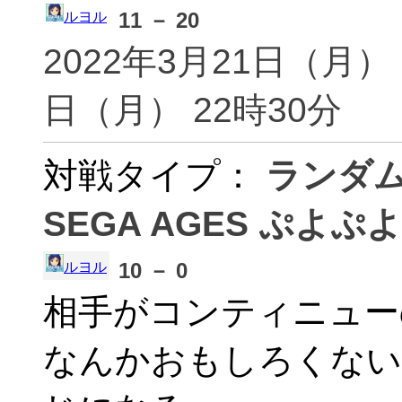
appl
11 － 20
ルヨル
七星(Aqua_7s)
あらこ
2022年3月21日（月） 
あるせ(arce)
アー
(ARCR
日（月） 22時30分
月光 椏鈴(arin)
つーこ
対戦タイプ：
ランダ
あろー(arrow)
そらら
巴(aruaruadjtj)
アル
SEGA AGES ぷよぷよ
アルト(Aruto)
ARY
アサティス(asa)
あさ、
10 － 0
ルヨル
浅葱(asagi0w0)
asa
相手がコンティニュー
アスキー(Ascii)
エース
なんかおもしろくない
白姫 こゆき(asdfghjkl)
ask(
しおみず(askaltsh)
アスピ