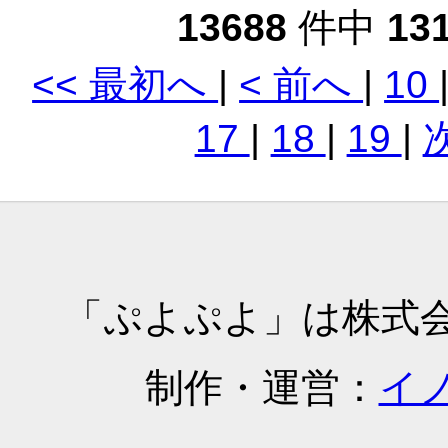
バスケにゃん
basu
13688
件中
13
(basukenyan0703)
bata
batsu0(batsu0)
ひーど
<< 最初へ
|
< 前へ
|
10
ねっからのぷよらー
そ、
(bb52114638)
17
|
18
|
19
|
BCD(BCD)
びーと
べにケン(beniken)
便秘
(benpi3
BESSETIA(bess)
永遠
ツカちゃん(Bikkurigyaru)
キバタ
青藤くろやん
青帝
(BlacKuroyan)
(Blauka
「ぷよぷよ」は株式
blow(blow)
青二才
bluesky(blueskys0704)
ぼこ(
ボンビー(bonby)
boo-
制作・運営：
イ
book
BOSS(BOSS)
ボス(
breakgod(breakgod)
芹沢(