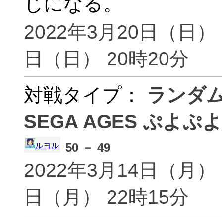
じになる。
astea(astea)
あすか
アスパラ(asupera)
Ateli
2022年3月20日（日） 
[ ](a
TKK(aubyTKKI)
バナナ
日（日） 20時20分
aws(aws)
彩松(
ayane(ayane1206)
彩乃(
対戦タイプ：
ランダ
Calc(ayiasity43)
歩ッテ
SEGA AGES ぷよぷよ
レミリア(azarasi1104)
ぷにご
２さい(azm923)
B H
50 － 49
ルヨル
ばび(babi)
back
2022年3月14日（月） 
バイカル(Baikal0805)
バイソ
つかさ(baisuketto)
るひあ
日（月） 22時15分
Banana(banana)
バナナ