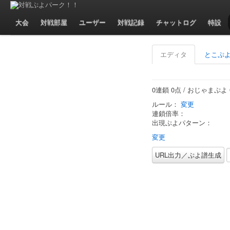
ぷよぷよ連鎖シミュレータ
大会
対戦部屋
ユーザー
対戦記録
チャットログ
特設
エディタ
とこぷ
0
連鎖
0
点
/ おじゃまぷよ
ルール：
変更
連鎖倍率：
出現ぷよパターン：
変更