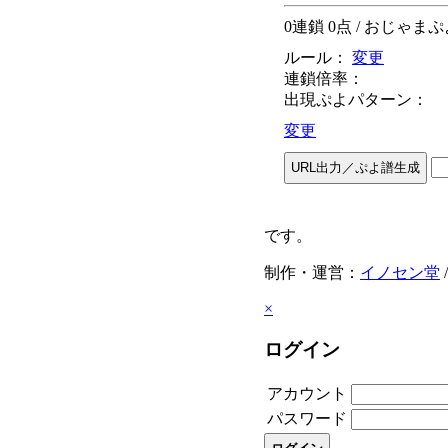
0
連鎖
0
点
/ おじゃま
ルール：
変更
連鎖倍率：
出現ぷよパターン：
変更
です。
制作・運営：
イノセン堂
×
ログイン
アカウント
パスワード