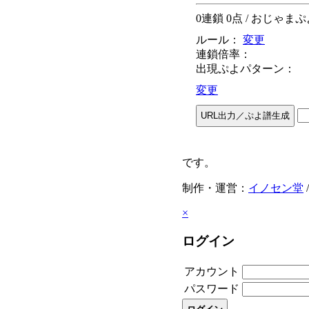
0
連鎖
0
点
/ おじゃま
ルール：
変更
連鎖倍率：
出現ぷよパターン：
変更
です。
制作・運営：
イノセン堂
×
ログイン
アカウント
パスワード