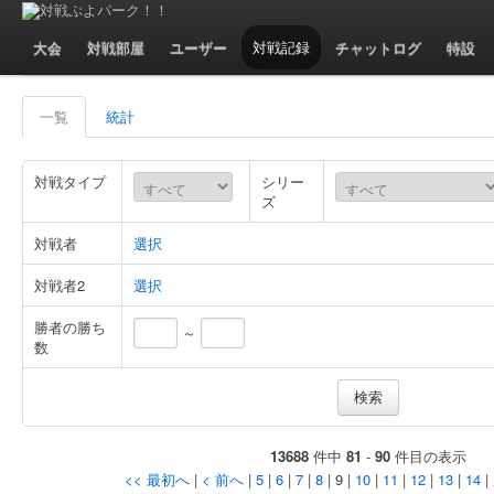
対戦記録 - 一覧
大会
対戦部屋
ユーザー
対戦記録
チャットログ
特設
一覧
統計
対戦タイプ
シリー
ズ
対戦者
選択
対戦者2
選択
勝者の勝ち
～
数
13688
件中
81
-
90
件目の表示
<< 最初へ
|
< 前へ
|
5
|
6
|
7
|
8
| 9 |
10
|
11
|
12
|
13
|
14
|