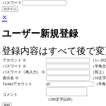
パスワード
×
ユーザー新規登録
登録内容はすべて後で変
アカウント
※
（3～20
パスワード
※
（半角文
パスワード（再入力）
※
（同上）
表示名
※
（10文
Twitterアカウント
@
（半角
コメント
（200文字以内）