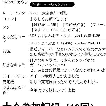
Twitterアカウン
ト
レーティング
3608 （大会参加 18回）
コメント
よろしくお願いします
［対戦歴1～3年］
［初代が好き］
［フィー
タグ
［ぷよクエ（スマホ）が好き］
2621-2839-4139
3DS：ぷよぷよテトリス
ともだちコー
ド
2621-2839-4139
3DS：ぷよぷよ！！(20th)
最近フィーバーだとレムレスでgtr組むのが
戦術:
ただ高確率で4手目のでかぷよが無駄になる
好きなキャラはアミさんとクッパかな
好きなキャラ
ガーハッハッハッハ!
と、あとはお邪魔ぷよってなんかかわいいよ
アイコンには..
アイコン最近少しかえました
充電機
新しい充電器買ったので大丈夫ですはい
ぷよぷよ次回
今年はでて欲しいですよねー
作