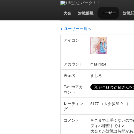
ましろ(masiro
大会
対戦部屋
ユーザー
対戦
< ユーザー一覧へ
アイコン
アカウント
masiro24
表示名
ましろ
Twitterアカ
ウント
レーティン
5177 （大会参加 9回）
グ
コメント
そこまで上手くないので(
フィバ練習中です♪
大会とか対戦は時間があ