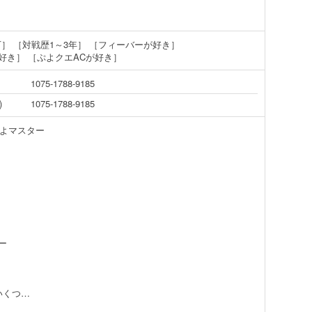
下］
［対戦歴1～3年］
［フィーバーが好き］
好き］
［ぷよクエACが好き］
1075-1788-9185
)
1075-1788-9185
ぷよマスター
ー
ー
いくつ…