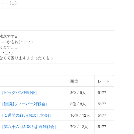
……(._.)
残念ですw
……かもね(・～・)
てます……
・_・)
なくて困りますよまったくもぅ……
順位
レート
19 ［ビッグバン対戦会］
3位 / 9人
5177
09 ［[突発]フィーバー対戦会］
3位 / 8人
5177
04 ［１週間の戦い(お試し大会)］
10位 / 12人
5177
05 ［第八十六回3DSぷよ通対戦会］
7位 / 12人
5177