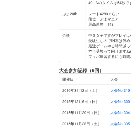
40LINのタイムは54秒です
ぷよ20th
レート4280ぐらい
段位 ぷよマニア
最高連勝 143
余談
中３女子ですがプレイは
受験生なのでIN率は低め
最近ゲームやる時間減っ
本当受験って困りますね(´
フィバ練習するにも時間
大会参加記録（9回）
開催日
大会
2016年3月12日（土）
大会No.3
2015年12月6日（日）
大会No.3
2015年11月29日（日）
大会No.3
2015年11月28日（土）
大会No.3