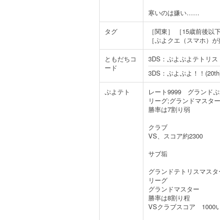
寒いのは嫌い……
タグ
［関東］
［15歳前後以
［ぷよクエ（スマホ）が
ともだちコ
3DS：ぷよぷよテトリス
ード
3DS：ぷよぷよ！！(20th
ぷよテト
レート9999 グランド
リーグ;グランドマスタ
勝率は7割り弱
クラブ
VS、スコア約2300
サブ垢
グランドテトリスマスタ
リーグ
グランドマスター
勝率は8割り程
VSクラブスコア 1000