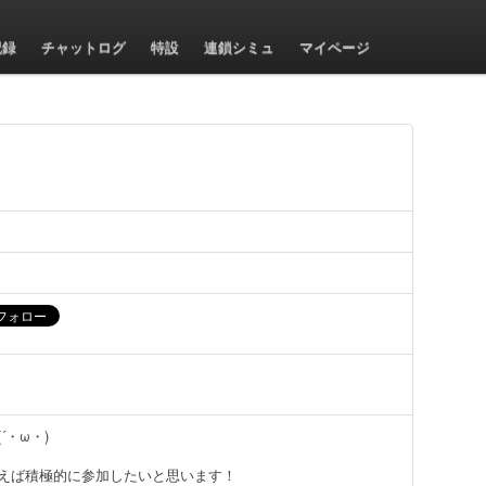
24)のユーザー情報
記録
チャットログ
特設
連鎖シミュ
マイページ
´・ω・)
えば積極的に参加したいと思います！