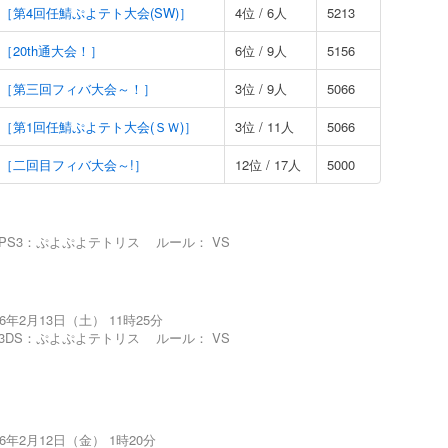
3 ［第4回任鯖ぷよテト大会(SW)］
4位 / 6人
5213
1 ［20th通大会！］
6位 / 9人
5156
99 ［第三回フィバ大会～！］
3位 / 9人
5066
94 ［第1回任鯖ぷよテト大会(ＳＷ)］
3位 / 11人
5066
96 ［二回目フィバ大会～!］
12位 / 17人
5000
る
PS3：ぷよぷよテトリス
ルール：
VS
16年2月13日（土） 11時25分
3DS：ぷよぷよテトリス
ルール：
VS
16年2月12日（金） 1時20分