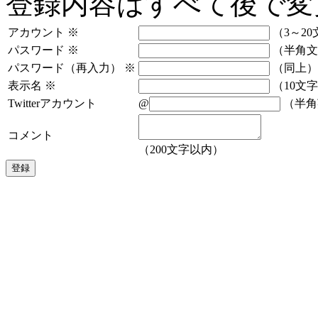
登録内容はすべて後で変
アカウント
※
（3～20
パスワード
※
（半角文
パスワード（再入力）
※
（同上）
表示名
※
（10文
Twitterアカウント
@
（半角
コメント
（200文字以内）