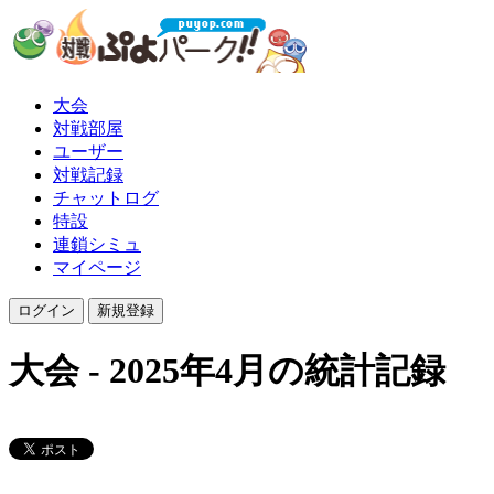
大会
対戦部屋
ユーザー
対戦記録
チャットログ
特設
連鎖シミュ
マイページ
大会 - 2025年4月の統計記録