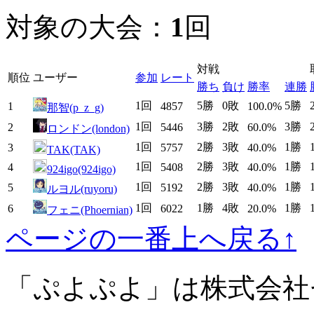
対象の大会：
1
回
対戦
順位
ユーザー
参加
レート
勝ち
負け
勝率
連勝
1回
5勝
0敗
5勝
1
4857
100.0%
那智(p_z_g)
1回
3勝
2敗
3勝
2
5446
60.0%
ロンドン(london)
1回
2勝
3敗
1勝
3
5757
40.0%
TAK(TAK)
1回
2勝
3敗
1勝
4
5408
40.0%
924igo(924igo)
1回
2勝
3敗
1勝
5
5192
40.0%
ルヨル(ruyoru)
1回
1勝
4敗
1勝
6
6022
20.0%
フェニ(Phoernian)
ページの一番上へ戻る↑
「ぷよぷよ」は株式会社