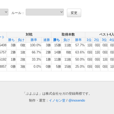
ルール：
対戦
取得本数
ベスト4
ート
勝ち
負け
勝率
連勝
勝ち
負け
勝率
1位
2位
3位
4
5408
3勝
0敗
100.0%
3勝
15勝
11敗
57.7%
1回
0回
0回
0
5757
2勝
1敗
66.7%
2勝
14勝
8敗
63.6%
0回
1回
0回
0
5192
1勝
2敗
33.3%
1勝
11勝
11敗
50.0%
0回
0回
1回
0
4857
0勝
3敗
0.0%
0勝
5勝
15敗
25.0%
0回
0回
0回
1
「ぷよぷよ」は株式会社セガの登録商標です。
制作・運営：
イノセン堂
/
@inosendo