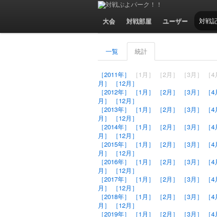
対戦記録 - 201
大会
対戦部屋
ユーザー
対戦
一覧
統計
［2011年］
［1月］
［2月］
［3月］
［4
月］
［12月］
［2012年］
［1月］
［2月］
［3月］
［4
月］
［12月］
［2013年］
［1月］
［2月］
［3月］
［4
月］
［12月］
［2014年］
［1月］
［2月］
［3月］
［4
月］
［12月］
［2015年］
［1月］
［2月］
［3月］
［4
月］
［12月］
［2016年］
［1月］
［2月］
［3月］
［4
月］
［12月］
［2017年］
［1月］
［2月］
［3月］
［4
月］
［12月］
［2018年］
［1月］
［2月］
［3月］
［4
月］
［12月］
［2019年］
［1月］
［2月］
［3月］
［4