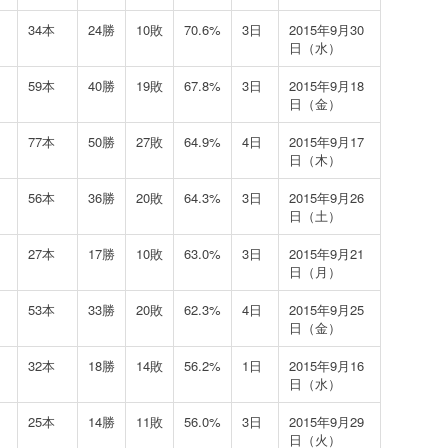
34本
24勝
10敗
70.6%
3日
2015年9月30
日（水）
59本
40勝
19敗
67.8%
3日
2015年9月18
日（金）
77本
50勝
27敗
64.9%
4日
2015年9月17
日（木）
56本
36勝
20敗
64.3%
3日
2015年9月26
日（土）
27本
17勝
10敗
63.0%
3日
2015年9月21
日（月）
53本
33勝
20敗
62.3%
4日
2015年9月25
日（金）
32本
18勝
14敗
56.2%
1日
2015年9月16
日（水）
25本
14勝
11敗
56.0%
3日
2015年9月29
日（火）