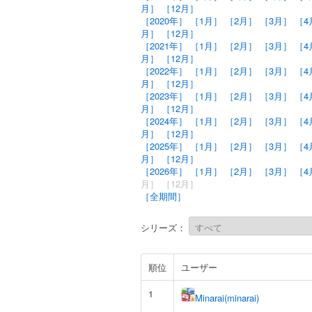
月］
［12月］
［2020年］
［1月］
［2月］
［3月］
［4
月］
［12月］
［2021年］
［1月］
［2月］
［3月］
［4
月］
［12月］
［2022年］
［1月］
［2月］
［3月］
［4
月］
［12月］
［2023年］
［1月］
［2月］
［3月］
［4
月］
［12月］
［2024年］
［1月］
［2月］
［3月］
［4
月］
［12月］
［2025年］
［1月］
［2月］
［3月］
［4
月］
［12月］
［2026年］
［1月］
［2月］
［3月］
［4
月］
［12月］
［全期間］
シリーズ：
順位
ユーザー
1
Minarai(minarai)