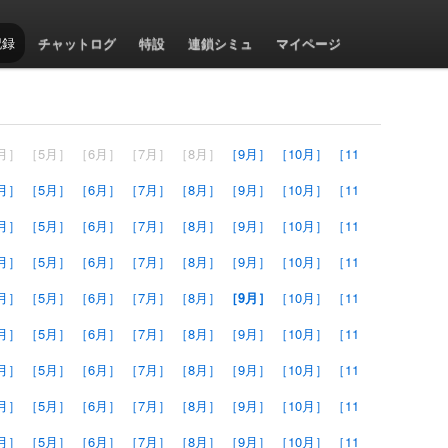
5年9月の統計
記録
チャットログ
特設
連鎖シミュ
マイページ
月］
［5月］
［6月］
［7月］
［8月］
［9月］
［10月］
［11
月］
［5月］
［6月］
［7月］
［8月］
［9月］
［10月］
［11
月］
［5月］
［6月］
［7月］
［8月］
［9月］
［10月］
［11
月］
［5月］
［6月］
［7月］
［8月］
［9月］
［10月］
［11
月］
［5月］
［6月］
［7月］
［8月］
［9月］
［10月］
［11
月］
［5月］
［6月］
［7月］
［8月］
［9月］
［10月］
［11
月］
［5月］
［6月］
［7月］
［8月］
［9月］
［10月］
［11
月］
［5月］
［6月］
［7月］
［8月］
［9月］
［10月］
［11
月］
［5月］
［6月］
［7月］
［8月］
［9月］
［10月］
［11