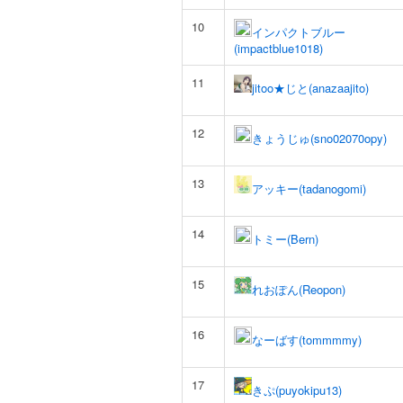
10
インパクトブルー
(impactblue1018)
11
jitoo★じと(anazaajito)
12
きょうじゅ(sno02070opy)
13
アッキー(tadanogomi)
14
トミー(Bern)
15
れおぽん(Reopon)
16
なーばす(tommmmy)
17
きぷ(puyokipu13)