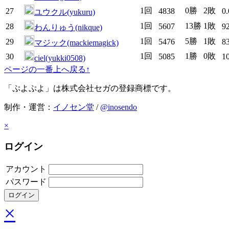
1回
0勝
2敗
27
4838
0
ユウクル(yukuru)
1回
13勝
1敗
28
5607
9
わんりゅう(nikque)
1回
5勝
1敗
29
5476
8
マジック(mackiemagick)
1回
1勝
0敗
30
5085
1
ciel(yukki0508)
ページの一番上へ戻る↑
「ぷよぷよ」は株式会社セガの登録商標です。
制作・運営：
イノセン堂
/
@inosendo
×
ログイン
アカウント
パスワード
×