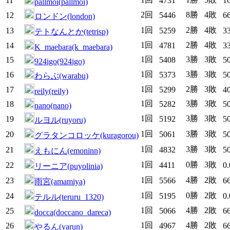
11
4731
1
pallmoi(pallmoi)
2回
8勝
4敗
12
5446
6
ロンドン(london)
1回
2勝
4敗
13
5259
3
テトなんとか(tetrisp)
1回
2勝
4敗
14
4781
3
K_maebara(k_maebara)
1回
3勝
3敗
15
5408
5
924igo(924igo)
1回
3勝
3敗
16
5373
5
わらぶ(warabu)
1回
2勝
3敗
17
5299
4
reily(reily)
1回
3勝
3敗
18
5282
5
nano(nano)
1回
3勝
3敗
19
5192
5
ルヨル(ruyoru)
1回
3勝
3敗
20
5061
5
グラタンコロッケ(kuragorou)
1回
3勝
3敗
21
4832
5
えもにん(emoninn)
1回
0勝
3敗
22
4411
0
リーニア(puyolinia)
1回
4勝
2敗
23
5566
6
雨宮(amamiya)
1回
0勝
2敗
24
5195
0
テルル(teruru_1320)
1回
4勝
2敗
25
5066
6
docca(doccano_dareca)
1回
4勝
2敗
26
4967
6
やるん(yarun)