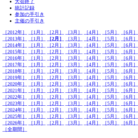
大会終了
統計記録
参加の手引き
主催の手引き
［2012年］
［1月］
［2月］
［3月］
［4月］
［5月］
［6月］
［2013年］
［1月］
［2月］
［3月］
［4月］
［5月］
［6月］
［2014年］
［1月］
［2月］
［3月］
［4月］
［5月］
［6月］
［2015年］
［1月］
［2月］
［3月］
［4月］
［5月］
［6月］
［2016年］
［1月］
［2月］
［3月］
［4月］
［5月］
［6月］
［2017年］
［1月］
［2月］
［3月］
［4月］
［5月］
［6月］
［2018年］
［1月］
［2月］
［3月］
［4月］
［5月］
［6月］
［2019年］
［1月］
［2月］
［3月］
［4月］
［5月］
［6月］
［2020年］
［1月］
［2月］
［3月］
［4月］
［5月］
［6月］
［2021年］
［1月］
［2月］
［3月］
［4月］
［5月］
［6月］
［2022年］
［1月］
［2月］
［3月］
［4月］
［5月］
［6月］
［2023年］
［1月］
［2月］
［3月］
［4月］
［5月］
［6月］
［2024年］
［1月］
［2月］
［3月］
［4月］
［5月］
［6月］
［2025年］
［1月］
［2月］
［3月］
［4月］
［5月］
［6月］
［2026年］
［1月］
［2月］
［3月］
［4月］
［5月］
［6月］
［全期間］