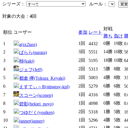
シリーズ：
ルール：
対象の大会：
4
回
対戦
順位
ユーザー
参加
レート
勝ち
負け
1回
0勝
19敗
1
4432
0
a(sx2iass)
3回
14勝
10敗
2
5551
5
ぱらら(parara)
2回
18勝
10敗
3
5195
6
柿(kaki)
2回
5勝
8敗
4
5313
3
ジェフ(Jeff)
2回
4勝
8敗
5
5003
3
都倉 欅(Tokura_Keyaki)
2回
6勝
6敗
6
5279
5
えすてぃ～R(stingray-kpl)
1回
0勝
6敗
7
4316
0
スコーン(sconep)
1回
0勝
6敗
8
4098
0
碧影(hekiei_puyo)
2回
1勝
5敗
9
5318
1
つゆだく(yosiken)
1回
4勝
5敗
10
5296
4
janner(janner)
1回
1勝
5敗