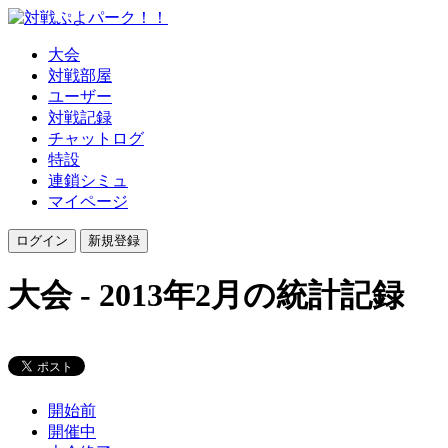
大会
対戦部屋
ユーザー
対戦記録
チャットログ
特設
連鎖シミュ
マイページ
大会 - 2013年2月の統計記録
開始前
開催中