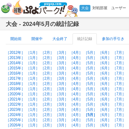
大会
対戦部屋
ユーザー
大会 - 2024年5月の統計記録
開始前
開催中
大会終了
統計記録
参加の手引き
［2012年］
［1月］
［2月］
［3月］
［4月］
［5月］
［6月］
［7月］
［2013年］
［1月］
［2月］
［3月］
［4月］
［5月］
［6月］
［7月］
［2014年］
［1月］
［2月］
［3月］
［4月］
［5月］
［6月］
［7月］
［2015年］
［1月］
［2月］
［3月］
［4月］
［5月］
［6月］
［7月］
［2016年］
［1月］
［2月］
［3月］
［4月］
［5月］
［6月］
［7月］
［2017年］
［1月］
［2月］
［3月］
［4月］
［5月］
［6月］
［7月］
［2018年］
［1月］
［2月］
［3月］
［4月］
［5月］
［6月］
［7月］
［2019年］
［1月］
［2月］
［3月］
［4月］
［5月］
［6月］
［7月］
［2020年］
［1月］
［2月］
［3月］
［4月］
［5月］
［6月］
［7月］
［2021年］
［1月］
［2月］
［3月］
［4月］
［5月］
［6月］
［7月］
［2022年］
［1月］
［2月］
［3月］
［4月］
［5月］
［6月］
［7月］
［2023年］
［1月］
［2月］
［3月］
［4月］
［5月］
［6月］
［7月］
［2024年］
［1月］
［2月］
［3月］
［4月］
［5月］
［6月］
［7月］
［2025年］
［1月］
［2月］
［3月］
［4月］
［5月］
［6月］
［7月］
［2026年］
［1月］
［2月］
［3月］
［4月］
［5月］
［6月］
［7月］