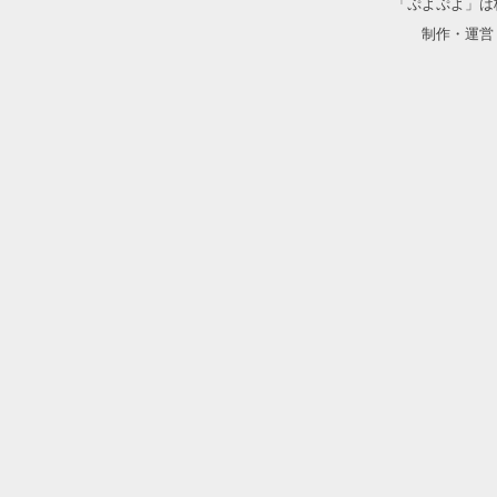
「ぷよぷよ」は
制作・運営