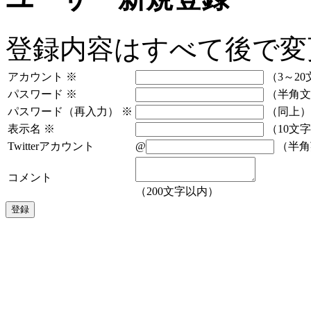
登録内容はすべて後で変
アカウント
※
（3～20
パスワード
※
（半角文
パスワード（再入力）
※
（同上）
表示名
※
（10文
Twitterアカウント
@
（半角
コメント
（200文字以内）