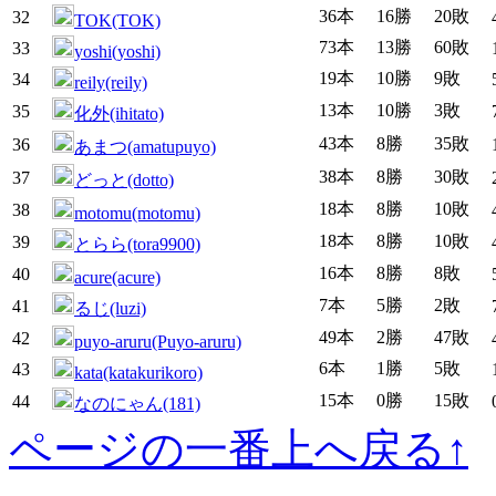
36本
16勝
20敗
32
TOK(TOK)
73本
13勝
60敗
33
yoshi(yoshi)
19本
10勝
9敗
34
reily(reily)
13本
10勝
3敗
35
化外(ihitato)
43本
8勝
35敗
36
あまつ(amatupuyo)
38本
8勝
30敗
37
どっと(dotto)
18本
8勝
10敗
38
motomu(motomu)
18本
8勝
10敗
39
とらら(tora9900)
16本
8勝
8敗
40
acure(acure)
7本
5勝
2敗
41
るじ(luzi)
49本
2勝
47敗
42
puyo-aruru(Puyo-aruru)
6本
1勝
5敗
43
kata(katakurikoro)
15本
0勝
15敗
44
なのにゃん(181)
ページの一番上へ戻る↑