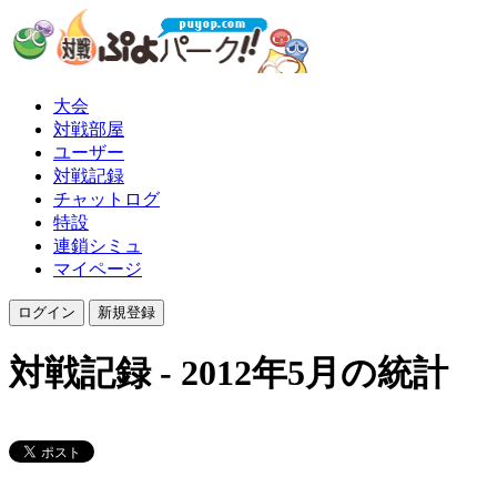
大会
対戦部屋
ユーザー
対戦記録
チャットログ
特設
連鎖シミュ
マイページ
対戦記録 - 2012年5月の統計