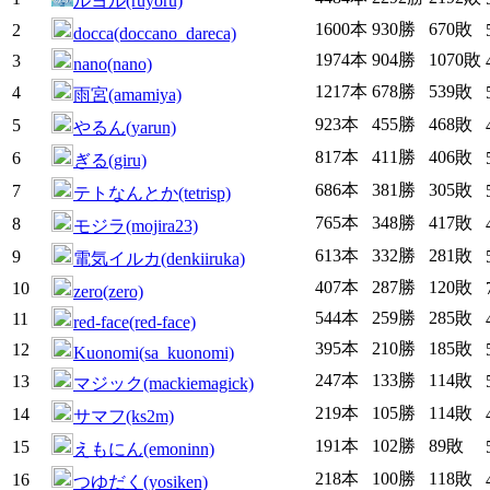
ルヨル(ruyoru)
1600本
930勝
670敗
2
docca(doccano_dareca)
1974本
904勝
1070敗
3
nano(nano)
1217本
678勝
539敗
4
雨宮(amamiya)
923本
455勝
468敗
5
やるん(yarun)
817本
411勝
406敗
6
ぎる(giru)
686本
381勝
305敗
7
テトなんとか(tetrisp)
765本
348勝
417敗
8
モジラ(mojira23)
613本
332勝
281敗
9
電気イルカ(denkiiruka)
407本
287勝
120敗
10
zero(zero)
544本
259勝
285敗
11
red-face(red-face)
395本
210勝
185敗
12
Kuonomi(sa_kuonomi)
247本
133勝
114敗
13
マジック(mackiemagick)
219本
105勝
114敗
14
サマフ(ks2m)
191本
102勝
89敗
15
えもにん(emoninn)
218本
100勝
118敗
16
つゆだく(yosiken)