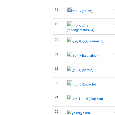
18
サマフ(ks2m)
19
うぃんどう
(madogarasu2424)
20
かめちゃん(kamestry)
21
キハ(kiha-clarinet)
22
ぱらら(parara)
23
しょう!(muscle)
24
あかじこう(akajikou)
25
yoshi(yoshi)