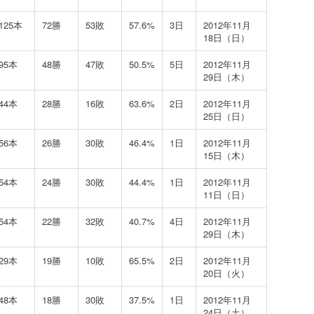
125本
72勝
53敗
57.6%
3日
2012年11月
18日（日）
95本
48勝
47敗
50.5%
5日
2012年11月
29日（木）
44本
28勝
16敗
63.6%
2日
2012年11月
25日（日）
56本
26勝
30敗
46.4%
1日
2012年11月
15日（木）
54本
24勝
30敗
44.4%
1日
2012年11月
11日（日）
54本
22勝
32敗
40.7%
4日
2012年11月
29日（木）
29本
19勝
10敗
65.5%
2日
2012年11月
20日（火）
48本
18勝
30敗
37.5%
1日
2012年11月
24日（土）