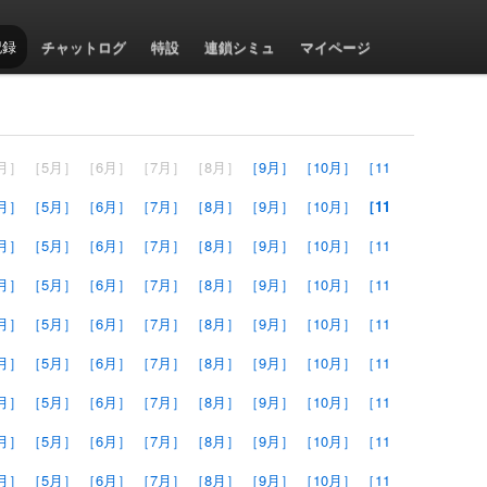
年11月の統計
記録
チャットログ
特設
連鎖シミュ
マイページ
月］
［5月］
［6月］
［7月］
［8月］
［9月］
［10月］
［11
月］
［5月］
［6月］
［7月］
［8月］
［9月］
［10月］
［11
月］
［5月］
［6月］
［7月］
［8月］
［9月］
［10月］
［11
月］
［5月］
［6月］
［7月］
［8月］
［9月］
［10月］
［11
月］
［5月］
［6月］
［7月］
［8月］
［9月］
［10月］
［11
月］
［5月］
［6月］
［7月］
［8月］
［9月］
［10月］
［11
月］
［5月］
［6月］
［7月］
［8月］
［9月］
［10月］
［11
月］
［5月］
［6月］
［7月］
［8月］
［9月］
［10月］
［11
月］
［5月］
［6月］
［7月］
［8月］
［9月］
［10月］
［11