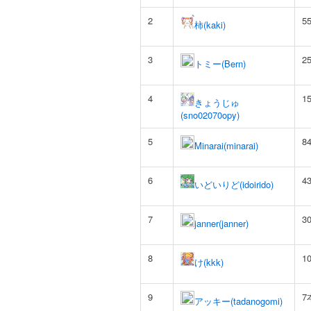
2
5
柿(kaki)
3
2
トミー(Bern)
4
1
きょうじゅ
(sno02070opy)
5
8
Minarai(minarai)
6
4
いどいりど(idoirido)
7
3
janner(janner)
8
1
け(kkk)
9
7
アッキー(tadanogomi)