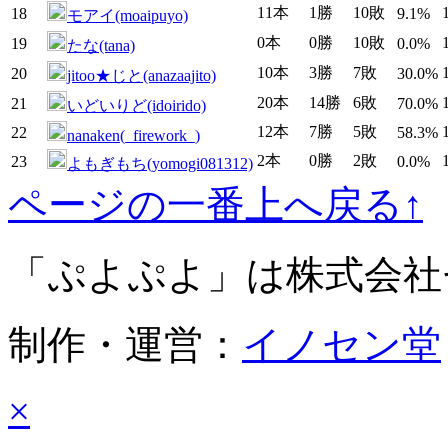
11本
1勝
10敗
18
9.1%
モアイ(moaipuyo)
0本
0勝
10敗
19
0.0%
たな(tana)
10本
3勝
7敗
20
30.0%
jitoo★じと(anazaajito)
20本
14勝
6敗
21
70.0%
いどいりど(idoirido)
12本
7勝
5敗
22
58.3%
nanaken(_firework_)
2本
0勝
2敗
23
0.0%
よもぎもち(yomogi081312)
ページの一番上へ戻る↑
「ぷよぷよ」は株式会社
制作・運営：
イノセン堂
×