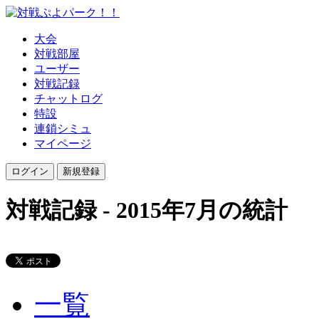
大会
対戦部屋
ユーザー
対戦記録
チャットログ
特設
連鎖シミュ
マイページ
対戦記録 - 2015年7月の統計
一覧