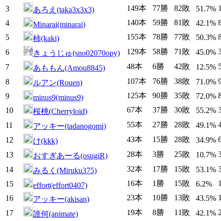
149本
77勝
82敗
3
51.7%
あろえ(taka3x3x3)
140本
59勝
81敗
4
42.1%
Minarai(minarai)
155本
78勝
77敗
5
50.3%
柿(kaki)
129本
58勝
71敗
6
45.0%
きょうじゅ(sno02070opy)
48本
6勝
42敗
7
12.5%
あももん(Amou8845)
107本
76勝
38敗
8
71.0%
ルアン(Rouen)
125本
90勝
35敗
9
72.0%
minus9(minus9)
67本
37勝
30敗
10
55.2%
桜桃(Cherryloid)
55本
27勝
28敗
11
49.1%
アッキー(tadanogomi)
43本
15勝
28敗
12
34.9%
け(kkk)
28本
3勝
25敗
13
10.7%
おすぎあーる(osugiR)
32本
17勝
15敗
14
53.1%
みるく(Miruku375)
16本
1勝
15敗
15
6.2%
effort(effort0407)
23本
10勝
13敗
16
43.5%
アッキー(akisan)
19本
8勝
11敗
17
42.1%
誰何(animate)