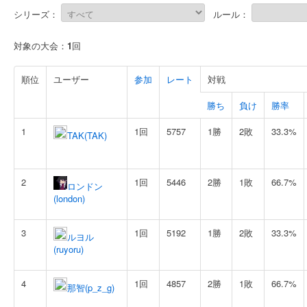
シリーズ：
ルール：
対象の大会：
1
回
順位
ユーザー
参加
レート
対戦
勝ち
負け
勝率
1
1回
5757
1勝
2敗
33.3%
TAK(TAK)
2
1回
5446
2勝
1敗
66.7%
ロンドン
(london)
3
1回
5192
1勝
2敗
33.3%
ルヨル
(ruyoru)
4
1回
4857
2勝
1敗
66.7%
那智(p_z_g)