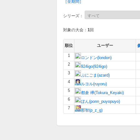
［全期間］
シリーズ：
対象の大会：
1
回
順位
ユーザー
1
ロンドン(london)
2
924igo(924igo)
3
ぷにごま(azard)
4
ルヨル(ruyoru)
5
都倉 欅(Tokura_Keyaki)
6
ぽん(ponn_puyopuyo)
7
那智(p_z_g)