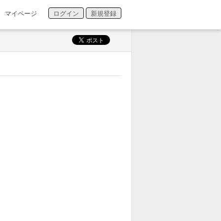
マイページ