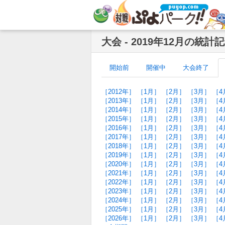
大会 - 2019年12月の統計
開始前
開催中
大会終了
［2012年］
［1月］
［2月］
［3月］
［4
［2013年］
［1月］
［2月］
［3月］
［4
［2014年］
［1月］
［2月］
［3月］
［4
［2015年］
［1月］
［2月］
［3月］
［4
［2016年］
［1月］
［2月］
［3月］
［4
［2017年］
［1月］
［2月］
［3月］
［4
［2018年］
［1月］
［2月］
［3月］
［4
［2019年］
［1月］
［2月］
［3月］
［4
［2020年］
［1月］
［2月］
［3月］
［4
［2021年］
［1月］
［2月］
［3月］
［4
［2022年］
［1月］
［2月］
［3月］
［4
［2023年］
［1月］
［2月］
［3月］
［4
［2024年］
［1月］
［2月］
［3月］
［4
［2025年］
［1月］
［2月］
［3月］
［4
［2026年］
［1月］
［2月］
［3月］
［4