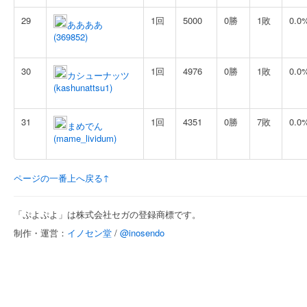
29
1回
5000
0勝
1敗
0.0
ああああ
(369852)
30
1回
4976
0勝
1敗
0.0
カシューナッツ
(kashunattsu1)
31
1回
4351
0勝
7敗
0.0
まめでん
(mame_lividum)
ページの一番上へ戻る↑
「ぷよぷよ」は株式会社セガの登録商標です。
制作・運営：
イノセン堂
/
@inosendo