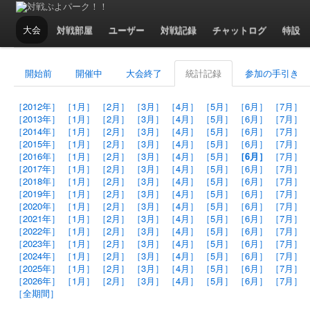
大会 - 2016年6月の統計記録
大会
対戦部屋
ユーザー
対戦記録
チャットログ
特設
開始前
開催中
大会終了
統計記録
参加の手引き
［2012年］
［1月］
［2月］
［3月］
［4月］
［5月］
［6月］
［7月］
［2013年］
［1月］
［2月］
［3月］
［4月］
［5月］
［6月］
［7月］
［2014年］
［1月］
［2月］
［3月］
［4月］
［5月］
［6月］
［7月］
［2015年］
［1月］
［2月］
［3月］
［4月］
［5月］
［6月］
［7月］
［2016年］
［1月］
［2月］
［3月］
［4月］
［5月］
［6月］
［7月］
［2017年］
［1月］
［2月］
［3月］
［4月］
［5月］
［6月］
［7月］
［2018年］
［1月］
［2月］
［3月］
［4月］
［5月］
［6月］
［7月］
［2019年］
［1月］
［2月］
［3月］
［4月］
［5月］
［6月］
［7月］
［2020年］
［1月］
［2月］
［3月］
［4月］
［5月］
［6月］
［7月］
［2021年］
［1月］
［2月］
［3月］
［4月］
［5月］
［6月］
［7月］
［2022年］
［1月］
［2月］
［3月］
［4月］
［5月］
［6月］
［7月］
［2023年］
［1月］
［2月］
［3月］
［4月］
［5月］
［6月］
［7月］
［2024年］
［1月］
［2月］
［3月］
［4月］
［5月］
［6月］
［7月］
［2025年］
［1月］
［2月］
［3月］
［4月］
［5月］
［6月］
［7月］
［2026年］
［1月］
［2月］
［3月］
［4月］
［5月］
［6月］
［7月］
［全期間］