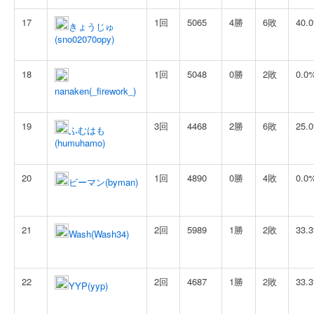
17
1回
5065
4勝
6敗
40.
きょうじゅ
(sno02070opy)
18
1回
5048
0勝
2敗
0.0
nanaken(_firework_)
19
3回
4468
2勝
6敗
25.
ふむはも
(humuhamo)
20
1回
4890
0勝
4敗
0.0
ビーマン(byman)
21
2回
5989
1勝
2敗
33.
Wash(Wash34)
22
2回
4687
1勝
2敗
33.
YYP(yyp)