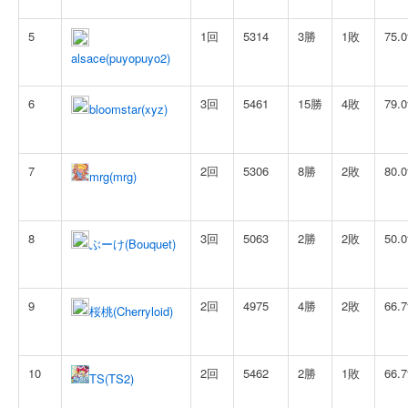
5
1回
5314
3勝
1敗
75.
alsace(puyopuyo2)
6
3回
5461
15勝
4敗
79.
bloomstar(xyz)
7
2回
5306
8勝
2敗
80.
mrg(mrg)
8
3回
5063
2勝
2敗
50.
ぶーけ(Bouquet)
9
2回
4975
4勝
2敗
66.
桜桃(Cherryloid)
10
2回
5462
2勝
1敗
66.
TS(TS2)