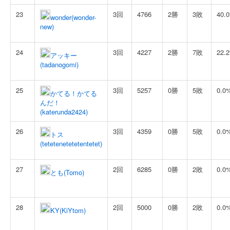
23
3回
4766
2勝
3敗
40.
wonder(wonder-
new)
24
3回
4227
2勝
7敗
22.
アッキー
(tadanogomi)
25
3回
5257
0勝
5敗
0.0
かてる！かてる
んだ！
(katerunda2424)
26
3回
4359
0勝
5敗
0.0
トス
(tetetenetetetentetet)
27
2回
6285
0勝
2敗
0.0
とも(Tomo)
28
2回
5000
0勝
2敗
0.0
KY(KiYtom)