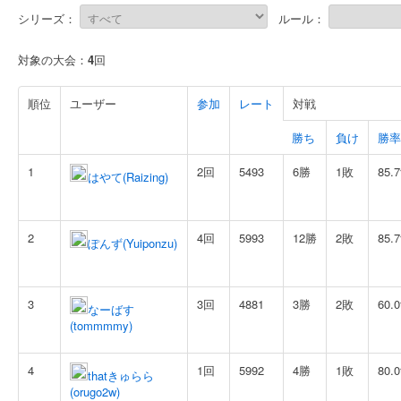
シリーズ：
ルール：
対象の大会：
4
回
順位
ユーザー
参加
レート
対戦
勝ち
負け
勝率
1
2回
5493
6勝
1敗
85.
はやて(Raizing)
2
4回
5993
12勝
2敗
85.
ぽんず(Yuiponzu)
3
3回
4881
3勝
2敗
60.
なーばす
(tommmmy)
4
1回
5992
4勝
1敗
80.
thatきゅらら
(orugo2w)