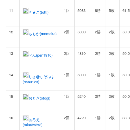
11
1回
5083
8勝
5敗
61.
ざ★こ(totti)
12
2回
5000
2勝
2敗
50.
ももか(momoka)
13
2回
4810
2勝
2敗
50.
ぺん(pen1910)
14
1回
5000
1勝
1敗
50.
りさ@なぞぷよ
(risa0123)
15
1回
5240
3勝
3敗
50.
おとぎ(otogi)
16
2回
4720
1勝
2敗
33.
あろえ
(taka3x3x3)