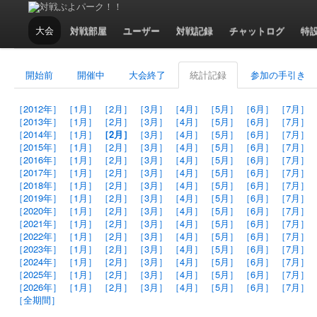
大会 - 2014年2月の統計記録
大会
対戦部屋
ユーザー
対戦記録
チャットログ
特
開始前
開催中
大会終了
統計記録
参加の手引き
［2012年］
［1月］
［2月］
［3月］
［4月］
［5月］
［6月］
［7月］
［2013年］
［1月］
［2月］
［3月］
［4月］
［5月］
［6月］
［7月］
［2014年］
［1月］
［2月］
［3月］
［4月］
［5月］
［6月］
［7月］
［2015年］
［1月］
［2月］
［3月］
［4月］
［5月］
［6月］
［7月］
［2016年］
［1月］
［2月］
［3月］
［4月］
［5月］
［6月］
［7月］
［2017年］
［1月］
［2月］
［3月］
［4月］
［5月］
［6月］
［7月］
［2018年］
［1月］
［2月］
［3月］
［4月］
［5月］
［6月］
［7月］
［2019年］
［1月］
［2月］
［3月］
［4月］
［5月］
［6月］
［7月］
［2020年］
［1月］
［2月］
［3月］
［4月］
［5月］
［6月］
［7月］
［2021年］
［1月］
［2月］
［3月］
［4月］
［5月］
［6月］
［7月］
［2022年］
［1月］
［2月］
［3月］
［4月］
［5月］
［6月］
［7月］
［2023年］
［1月］
［2月］
［3月］
［4月］
［5月］
［6月］
［7月］
［2024年］
［1月］
［2月］
［3月］
［4月］
［5月］
［6月］
［7月］
［2025年］
［1月］
［2月］
［3月］
［4月］
［5月］
［6月］
［7月］
［2026年］
［1月］
［2月］
［3月］
［4月］
［5月］
［6月］
［7月］
［全期間］