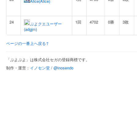
Alice(Alice)
24
1回
4702
0勝
3敗
ぷよクエユーザー
(adgjm)
ページの一番上へ戻る↑
「ぷよぷよ」は株式会社セガの登録商標です。
制作・運営：
イノセン堂
/
@inosendo