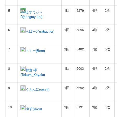
5
1回
5279
4勝
2敗
えすてぃ～
R(stingray-kpl)
6
1回
5396
4勝
2敗
らばーど(rabacher)
7
2回
5482
7勝
5敗
トミー(Bern)
8
1回
5003
4勝
2敗
都倉 欅
(Tokura_Keyaki)
9
1回
5692
4勝
2敗
うえんに(uenni)
10
2回
5131
3勝
3敗
ゆず(yuzu)