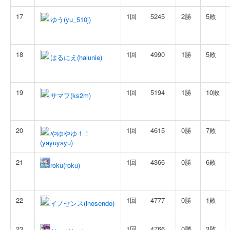
17
1回
5245
2勝
5敗
ゆう(yu_510j)
18
1回
4990
1勝
5敗
はるにえ(halunie)
19
1回
5194
1勝
10敗
サマフ(ks2m)
20
1回
4615
0勝
7敗
やゆやゆ！！
(yayuyayu)
21
1回
4366
0勝
6敗
roku(roku)
22
1回
4777
0勝
1敗
イノセンス(inosendo)
23
1回
4766
0勝
3敗