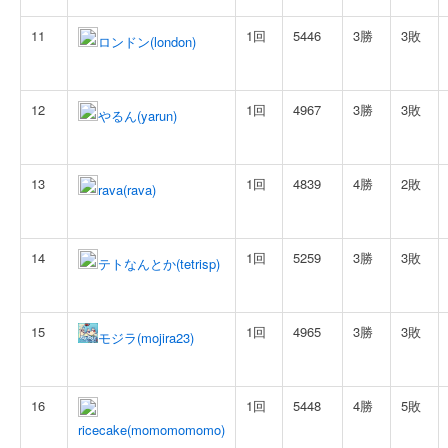
11
1回
5446
3勝
3敗
ロンドン(london)
12
1回
4967
3勝
3敗
やるん(yarun)
13
1回
4839
4勝
2敗
rava(rava)
14
1回
5259
3勝
3敗
テトなんとか(tetrisp)
15
1回
4965
3勝
3敗
モジラ(mojira23)
16
1回
5448
4勝
5敗
ricecake(momomomomo)