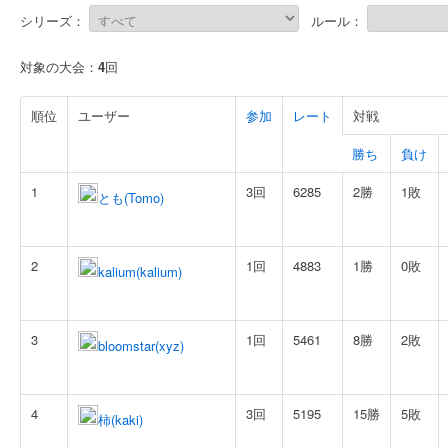
シリーズ：
ルール：
対象の大会：
4
回
順位
ユーザー
参加
レート
対戦
勝ち
負け
1
3回
6285
2勝
1敗
とも(Tomo)
2
1回
4883
1勝
0敗
kalium(kalium)
3
1回
5461
8勝
2敗
bloomstar(xyz)
4
3回
5195
15勝
5敗
柿(kaki)