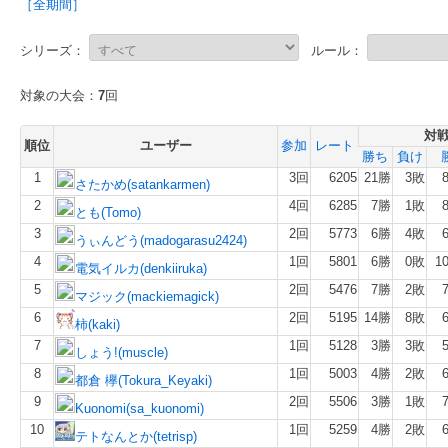
［全期間］
シリーズ：
ルール：
対象の大会：
7
回
対
順位
ユーザー
参加
レート
勝ち
負け
1
3回
6205
21勝
3敗
さたかめ(satankarmen)
2
4回
6285
7勝
1敗
とも(Tomo)
3
2回
5773
6勝
4敗
うぃんどう(madogarasu2424)
4
1回
5801
6勝
0敗
1
電気イルカ(denkiiruka)
5
2回
5476
7勝
2敗
マジック(mackiemagick)
6
2回
5195
14勝
8敗
柿(kaki)
7
1回
5128
3勝
3敗
しょう!(muscle)
8
1回
5003
4勝
2敗
都倉 欅(Tokura_Keyaki)
9
2回
5506
3勝
1敗
Kuonomi(sa_kuonomi)
10
1回
5259
4勝
2敗
テトなんとか(tetrisp)