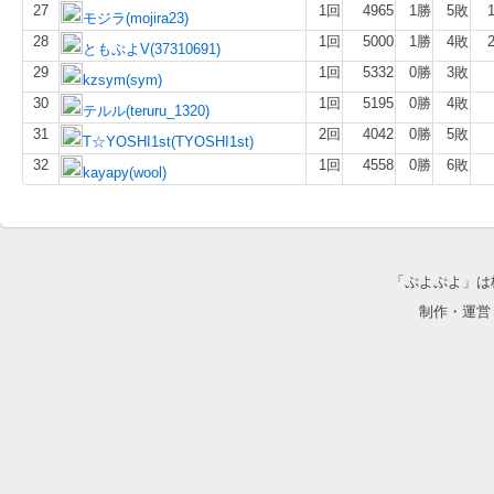
27
1回
4965
1勝
5敗
モジラ(mojira23)
28
1回
5000
1勝
4敗
ともぷよV(37310691)
29
1回
5332
0勝
3敗
kzsym(sym)
30
1回
5195
0勝
4敗
テルル(teruru_1320)
31
2回
4042
0勝
5敗
T☆YOSHI1st(TYOSHI1st)
32
1回
4558
0勝
6敗
kayapy(wool)
「ぷよぷよ」は
制作・運営