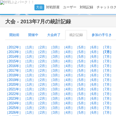
大会
対戦部屋
ユーザー
対戦記録
チャットロ
大会 - 2013年7月の統計記録
開始前
開催中
大会終了
統計記録
参加の手引き
［2012年］
［1月］
［2月］
［3月］
［4月］
［5月］
［6月］
［7月］
［2013年］
［1月］
［2月］
［3月］
［4月］
［5月］
［6月］
［7月］
［2014年］
［1月］
［2月］
［3月］
［4月］
［5月］
［6月］
［7月］
［2015年］
［1月］
［2月］
［3月］
［4月］
［5月］
［6月］
［7月］
［2016年］
［1月］
［2月］
［3月］
［4月］
［5月］
［6月］
［7月］
［2017年］
［1月］
［2月］
［3月］
［4月］
［5月］
［6月］
［7月］
［2018年］
［1月］
［2月］
［3月］
［4月］
［5月］
［6月］
［7月］
［2019年］
［1月］
［2月］
［3月］
［4月］
［5月］
［6月］
［7月］
［2020年］
［1月］
［2月］
［3月］
［4月］
［5月］
［6月］
［7月］
［2021年］
［1月］
［2月］
［3月］
［4月］
［5月］
［6月］
［7月］
［2022年］
［1月］
［2月］
［3月］
［4月］
［5月］
［6月］
［7月］
［2023年］
［1月］
［2月］
［3月］
［4月］
［5月］
［6月］
［7月］
［2024年］
［1月］
［2月］
［3月］
［4月］
［5月］
［6月］
［7月］
［2025年］
［1月］
［2月］
［3月］
［4月］
［5月］
［6月］
［7月］
［2026年］
［1月］
［2月］
［3月］
［4月］
［5月］
［6月］
［7月］