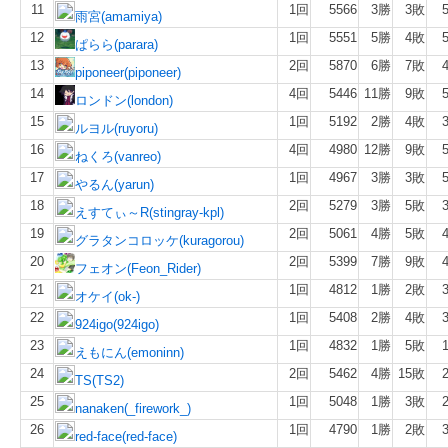
11
1回
5566
3勝
3敗
雨宮(amamiya)
12
1回
5551
5勝
4敗
ぱらら(parara)
13
2回
5870
6勝
7敗
piponeer(piponeer)
14
4回
5446
11勝
9敗
ロンドン(london)
15
1回
5192
2勝
4敗
ルヨル(ruyoru)
16
4回
4980
12勝
9敗
ねくろ(vanreo)
17
1回
4967
3勝
3敗
やるん(yarun)
18
2回
5279
3勝
5敗
えすてぃ～R(stingray-kpl)
19
2回
5061
4勝
5敗
グラタンコロッケ(kuragorou)
20
2回
5399
7勝
9敗
フェオン(Feon_Rider)
21
1回
4812
1勝
2敗
オケイ(ok-)
22
1回
5408
2勝
4敗
924igo(924igo)
23
1回
4832
1勝
5敗
えもにん(emoninn)
24
2回
5462
4勝
15敗
TS(TS2)
25
1回
5048
1勝
3敗
nanaken(_firework_)
26
1回
4790
1勝
2敗
red-face(red-face)