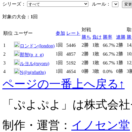
シリーズ：
ルール：
対象の大会：
1
回
対戦
取
順位
ユーザー
参加
レート
勝ち
負け
勝率
連勝
勝
1回
2勝
1敗
2勝
1
1
5446
66.7%
ロンドン(london)
1回
2勝
1敗
2勝
1
2
4857
66.7%
那智(p_z_g)
1回
2勝
1敗
1勝
1
3
5192
66.7%
ルヨル(ruyoru)
1回
0勝
3敗
0勝
3
4
4654
0.0%
N@n(n0at0n)
ページの一番上へ戻る↑
「ぷよぷよ」は株式会社
制作・運営：
イノセン堂