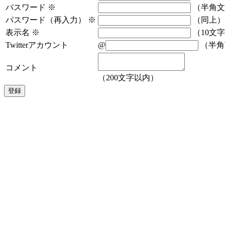
パスワード
※
（半角文
パスワード（再入力）
※
（同上）
表示名
※
（10文
Twitterアカウント
@
（半角
コメント
（200文字以内）