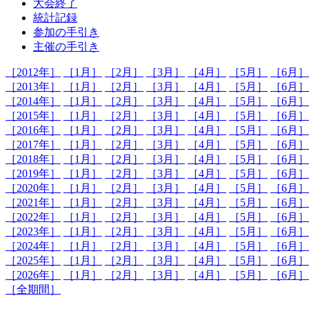
大会終了
統計記録
参加の手引き
主催の手引き
［2012年］
［1月］
［2月］
［3月］
［4月］
［5月］
［6月］
［2013年］
［1月］
［2月］
［3月］
［4月］
［5月］
［6月］
［2014年］
［1月］
［2月］
［3月］
［4月］
［5月］
［6月］
［2015年］
［1月］
［2月］
［3月］
［4月］
［5月］
［6月］
［2016年］
［1月］
［2月］
［3月］
［4月］
［5月］
［6月］
［2017年］
［1月］
［2月］
［3月］
［4月］
［5月］
［6月］
［2018年］
［1月］
［2月］
［3月］
［4月］
［5月］
［6月］
［2019年］
［1月］
［2月］
［3月］
［4月］
［5月］
［6月］
［2020年］
［1月］
［2月］
［3月］
［4月］
［5月］
［6月］
［2021年］
［1月］
［2月］
［3月］
［4月］
［5月］
［6月］
［2022年］
［1月］
［2月］
［3月］
［4月］
［5月］
［6月］
［2023年］
［1月］
［2月］
［3月］
［4月］
［5月］
［6月］
［2024年］
［1月］
［2月］
［3月］
［4月］
［5月］
［6月］
［2025年］
［1月］
［2月］
［3月］
［4月］
［5月］
［6月］
［2026年］
［1月］
［2月］
［3月］
［4月］
［5月］
［6月］
［全期間］