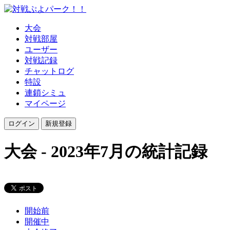
大会
対戦部屋
ユーザー
対戦記録
チャットログ
特設
連鎖シミュ
マイページ
大会 - 2023年7月の統計記録
開始前
開催中