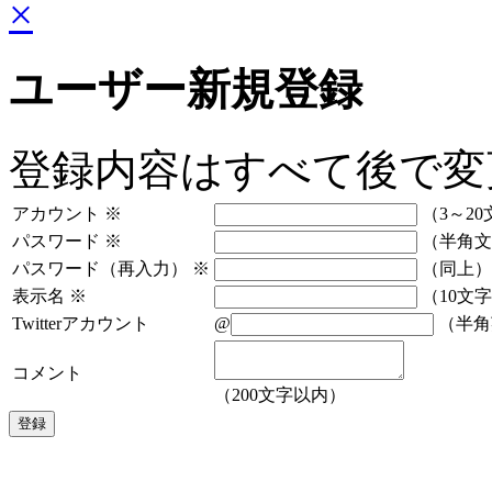
×
ユーザー新規登録
登録内容はすべて後で変
アカウント
※
（3～20
パスワード
※
（半角文
パスワード（再入力）
※
（同上）
表示名
※
（10文
Twitterアカウント
@
（半角
コメント
（200文字以内）