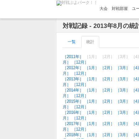
大会
対戦部屋
ユ
対戦記録 - 2013年8月の統
一覧
統計
［2011年］
［1月］
［2月］
［3月］
［4
月］
［12月］
［2012年］
［1月］
［2月］
［3月］
［4
月］
［12月］
［2013年］
［1月］
［2月］
［3月］
［4
月］
［12月］
［2014年］
［1月］
［2月］
［3月］
［4
月］
［12月］
［2015年］
［1月］
［2月］
［3月］
［4
月］
［12月］
［2016年］
［1月］
［2月］
［3月］
［4
月］
［12月］
［2017年］
［1月］
［2月］
［3月］
［4
月］
［12月］
［2018年］
［1月］
［2月］
［3月］
［4