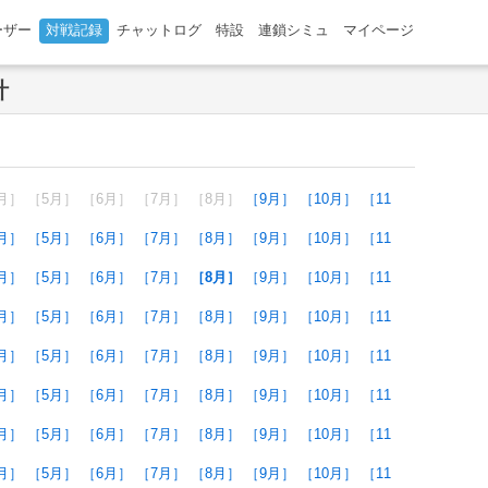
ーザー
対戦記録
チャットログ
特設
連鎖シミュ
マイページ
計
月］
［5月］
［6月］
［7月］
［8月］
［9月］
［10月］
［11
月］
［5月］
［6月］
［7月］
［8月］
［9月］
［10月］
［11
月］
［5月］
［6月］
［7月］
［8月］
［9月］
［10月］
［11
月］
［5月］
［6月］
［7月］
［8月］
［9月］
［10月］
［11
月］
［5月］
［6月］
［7月］
［8月］
［9月］
［10月］
［11
月］
［5月］
［6月］
［7月］
［8月］
［9月］
［10月］
［11
月］
［5月］
［6月］
［7月］
［8月］
［9月］
［10月］
［11
月］
［5月］
［6月］
［7月］
［8月］
［9月］
［10月］
［11