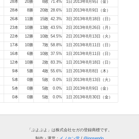
28本
20勝
8敗
71.4%
1日
2013年8月9日（金）
28本
8勝
20敗
28.6%
1日
2013年8月9日（金）
26本
11勝
15敗
42.3%
3日
2013年8月18日（日）
23本
10勝
13敗
43.5%
2日
2013年8月26日（月）
22本
12勝
10敗
54.5%
2日
2013年8月13日（火）
17本
10勝
7敗
58.8%
1日
2013年8月11日（日）
16本
6勝
10敗
37.5%
1日
2013年8月11日（日）
12本
10勝
2敗
83.3%
1日
2013年8月18日（日）
9本
5勝
4敗
55.6%
1日
2013年8月8日（木）
5本
0勝
5敗
0.0%
1日
2013年8月13日（火）
5本
0勝
5敗
0.0%
1日
2013年8月9日（金）
0本
0勝
5敗
0.0%
1日
2013年8月30日（金）
「ぷよぷよ」は株式会社セガの登録商標です。
制作・運営：
イノセン堂
/
@inosendo