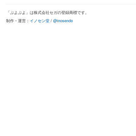
「ぷよぷよ」は株式会社セガの登録商標です。
制作・運営：
イノセン堂
/
@inosendo