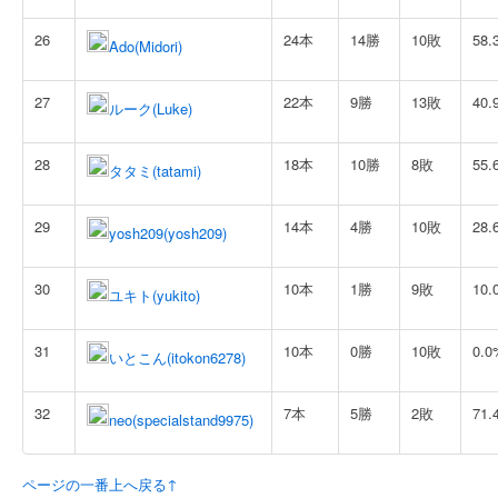
26
24本
14勝
10敗
58.
Ado(Midori)
27
22本
9勝
13敗
40.
ルーク(Luke)
28
18本
10勝
8敗
55.
タタミ(tatami)
29
14本
4勝
10敗
28.
yosh209(yosh209)
30
10本
1勝
9敗
10.
ユキト(yukito)
31
10本
0勝
10敗
0.0
いとこん(itokon6278)
32
7本
5勝
2敗
71.
neo(specialstand9975)
ページの一番上へ戻る↑