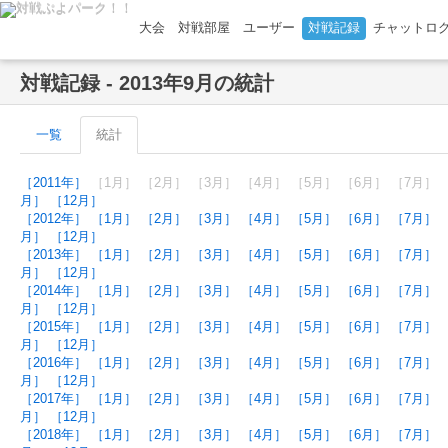
大会
対戦部屋
ユーザー
対戦記録
チャットロ
対戦記録 - 2013年9月の統計
一覧
統計
［2011年］
［1月］
［2月］
［3月］
［4月］
［5月］
［6月］
［7月］
月］
［12月］
［2012年］
［1月］
［2月］
［3月］
［4月］
［5月］
［6月］
［7月］
月］
［12月］
［2013年］
［1月］
［2月］
［3月］
［4月］
［5月］
［6月］
［7月］
月］
［12月］
［2014年］
［1月］
［2月］
［3月］
［4月］
［5月］
［6月］
［7月］
月］
［12月］
［2015年］
［1月］
［2月］
［3月］
［4月］
［5月］
［6月］
［7月］
月］
［12月］
［2016年］
［1月］
［2月］
［3月］
［4月］
［5月］
［6月］
［7月］
月］
［12月］
［2017年］
［1月］
［2月］
［3月］
［4月］
［5月］
［6月］
［7月］
月］
［12月］
［2018年］
［1月］
［2月］
［3月］
［4月］
［5月］
［6月］
［7月］