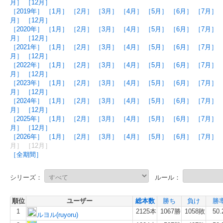
月］
［12月］
［2019年］
［1月］
［2月］
［3月］
［4月］
［5月］
［6月］
［7月］
月］
［12月］
［2020年］
［1月］
［2月］
［3月］
［4月］
［5月］
［6月］
［7月］
月］
［12月］
［2021年］
［1月］
［2月］
［3月］
［4月］
［5月］
［6月］
［7月］
月］
［12月］
［2022年］
［1月］
［2月］
［3月］
［4月］
［5月］
［6月］
［7月］
月］
［12月］
［2023年］
［1月］
［2月］
［3月］
［4月］
［5月］
［6月］
［7月］
月］
［12月］
［2024年］
［1月］
［2月］
［3月］
［4月］
［5月］
［6月］
［7月］
月］
［12月］
［2025年］
［1月］
［2月］
［3月］
［4月］
［5月］
［6月］
［7月］
月］
［12月］
［2026年］
［1月］
［2月］
［3月］
［4月］
［5月］
［6月］
［7月］
月］
［12月］
［全期間］
シリーズ：
ルール：
順位
ユーザー
総本数
勝ち
負け
勝
1
2125本
1067勝
1058敗
50
ルヨル(ruyoru)