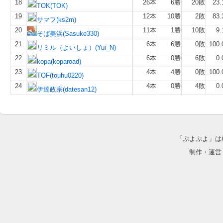
18
26本
6勝
20敗
23
TOK(TOK)
19
12本
10勝
2敗
83
サマフ(ks2m)
20
11本
1勝
10敗
9
そば美浜(Sasuke330)
21
6本
6勝
0敗
100
リミル（よいしょ）(Yui_N)
22
6本
0勝
6敗
0
kopa(koparoad)
23
4本
4勝
0敗
100
TOF(touhu0220)
24
4本
0勝
4敗
0
伊達政宗(datesan12)
「ぷよぷよ」は
制作・運営