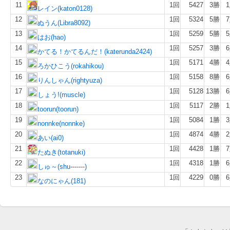
11
1回
5427
3勝
レイン(katon0128)
12
1回
5324
5勝
ぬうん(Libra8092)
13
1回
5259
5勝
はお(hao)
14
1回
5257
3勝
かてる！かてるんだ！(katerunda2424)
15
1回
5171
4勝
ろかひこう(rokahikou)
16
1回
5158
8勝
りんしゃん(rightyuza)
17
1回
5128
13勝
しょう!(muscle)
18
1回
5117
2勝
toorun(toorun)
19
1回
5084
1勝
nonnke(nonnke)
20
1回
4874
4勝
あい(ai0)
21
1回
4428
1勝
たぬき(totanuki)
22
1回
4318
1勝
しゅ～(shu-------)
23
1回
4229
0勝
なのにゃん(181)