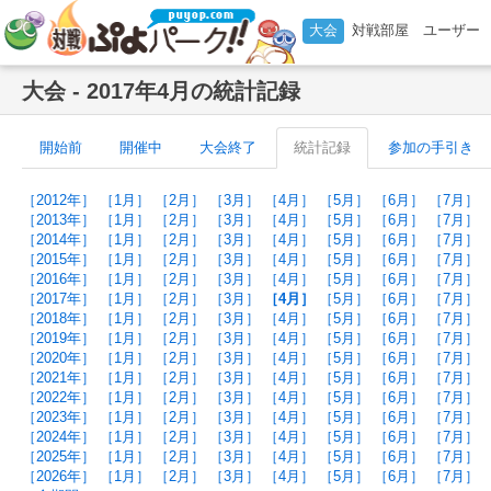
大会
対戦部屋
ユーザー
大会 - 2017年4月の統計記録
開始前
開催中
大会終了
統計記録
参加の手引き
［2012年］
［1月］
［2月］
［3月］
［4月］
［5月］
［6月］
［7月］
［2013年］
［1月］
［2月］
［3月］
［4月］
［5月］
［6月］
［7月］
［2014年］
［1月］
［2月］
［3月］
［4月］
［5月］
［6月］
［7月］
［2015年］
［1月］
［2月］
［3月］
［4月］
［5月］
［6月］
［7月］
［2016年］
［1月］
［2月］
［3月］
［4月］
［5月］
［6月］
［7月］
［2017年］
［1月］
［2月］
［3月］
［4月］
［5月］
［6月］
［7月］
［2018年］
［1月］
［2月］
［3月］
［4月］
［5月］
［6月］
［7月］
［2019年］
［1月］
［2月］
［3月］
［4月］
［5月］
［6月］
［7月］
［2020年］
［1月］
［2月］
［3月］
［4月］
［5月］
［6月］
［7月］
［2021年］
［1月］
［2月］
［3月］
［4月］
［5月］
［6月］
［7月］
［2022年］
［1月］
［2月］
［3月］
［4月］
［5月］
［6月］
［7月］
［2023年］
［1月］
［2月］
［3月］
［4月］
［5月］
［6月］
［7月］
［2024年］
［1月］
［2月］
［3月］
［4月］
［5月］
［6月］
［7月］
［2025年］
［1月］
［2月］
［3月］
［4月］
［5月］
［6月］
［7月］
［2026年］
［1月］
［2月］
［3月］
［4月］
［5月］
［6月］
［7月］