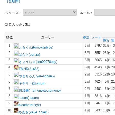
［全期間］
シリーズ：
ルール：
対象の大会：
3
回
順位
ユーザー
参加
レート
勝ち
負
1
3回
5797
32勝
ともくん(tomokunblue)
2
3回
5551
23勝
ぱらら(parara)
3
3回
5065
4勝
1
きょうじゅ(sno02070opy)
4
3回
4548
1勝
2
TMHR(21463)
5
2回
5316
12勝
1
やまちゃん(yamachan5)
6
2回
4624
9勝
2
キチリト(1tomorr)
7
2回
4401
3勝
1
川澄舞(mamonowoutumono)
8
1回
5816
4勝
itasan(itasan)
9
1回
5461
11勝
bloomstar(xyz)
10
1回
5434
10勝
ちあき(2424_chiaki)