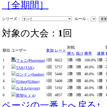
［全期間］
シリーズ：
ルール：
対象の大会：
1
回
対戦
順位
ユーザー
参加
レート
勝ち
負け
勝率
連勝
1回
5勝
0敗
5勝
1
6022
100.0%
フェニ(Phoernian)
1回
2勝
3敗
2勝
2
5757
40.0%
TAK(TAK)
1回
2勝
3敗
1勝
3
5446
40.0%
ロンドン(london)
1回
2勝
3敗
1勝
4
5408
40.0%
924igo(924igo)
1回
2勝
3敗
1勝
5
5192
40.0%
ルヨル(ruyoru)
1回
2勝
3敗
2勝
6
4857
40.0%
那智(p_z_g)
ページの一番上へ戻る↑