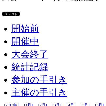
開始前
開催中
大会終了
統計記録
参加の手引き
主催の手引き
［2012年］
［1月］
［2月］
［3月］
［4月］
［5月］
［6月］