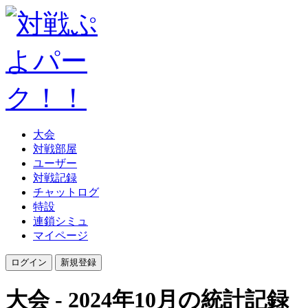
大会
対戦部屋
ユーザー
対戦記録
チャットログ
特設
連鎖シミュ
マイページ
大会 - 2024年10月の統計記録