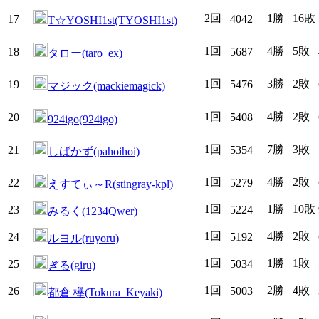
2回
1勝
16敗
17
4042
T☆YOSHI1st(TYOSHI1st)
1回
4勝
5敗
18
5687
タロー(taro_ex)
1回
3勝
2敗
19
5476
マジック(mackiemagick)
1回
4勝
2敗
20
5408
924igo(924igo)
1回
7勝
3敗
21
5354
しばかず(pahoihoi)
1回
4勝
2敗
22
5279
えすてぃ～R(stingray-kpl)
1回
1勝
10敗
23
5224
みるく(1234Qwer)
1回
4勝
2敗
24
5192
ルヨル(ruyoru)
1回
1勝
1敗
25
5034
ぎる(giru)
1回
2勝
4敗
26
5003
都倉 欅(Tokura_Keyaki)