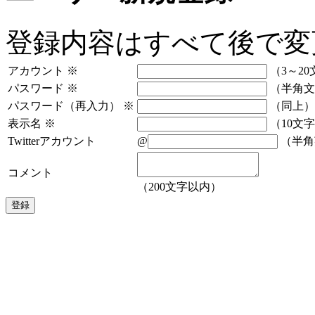
登録内容はすべて後で変
アカウント
※
（3～20
パスワード
※
（半角文
パスワード（再入力）
※
（同上）
表示名
※
（10文
Twitterアカウント
@
（半角
コメント
（200文字以内）