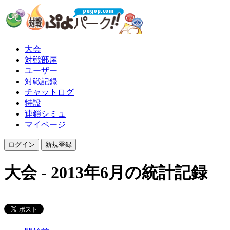
大会
対戦部屋
ユーザー
対戦記録
チャットログ
特設
連鎖シミュ
マイページ
大会 - 2013年6月の統計記録