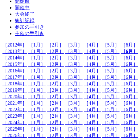
開始前
開催中
大会終了
統計記録
参加の手引き
主催の手引き
［2012年］
［1月］
［2月］
［3月］
［4月］
［5月］
［6月］
［2013年］
［1月］
［2月］
［3月］
［4月］
［5月］
［6月］
［2014年］
［1月］
［2月］
［3月］
［4月］
［5月］
［6月］
［2015年］
［1月］
［2月］
［3月］
［4月］
［5月］
［6月］
［2016年］
［1月］
［2月］
［3月］
［4月］
［5月］
［6月］
［2017年］
［1月］
［2月］
［3月］
［4月］
［5月］
［6月］
［2018年］
［1月］
［2月］
［3月］
［4月］
［5月］
［6月］
［2019年］
［1月］
［2月］
［3月］
［4月］
［5月］
［6月］
［2020年］
［1月］
［2月］
［3月］
［4月］
［5月］
［6月］
［2021年］
［1月］
［2月］
［3月］
［4月］
［5月］
［6月］
［2022年］
［1月］
［2月］
［3月］
［4月］
［5月］
［6月］
［2023年］
［1月］
［2月］
［3月］
［4月］
［5月］
［6月］
［2024年］
［1月］
［2月］
［3月］
［4月］
［5月］
［6月］
［2025年］
［1月］
［2月］
［3月］
［4月］
［5月］
［6月］
［2026年］
［1月］
［2月］
［3月］
［4月］
［5月］
［6月］