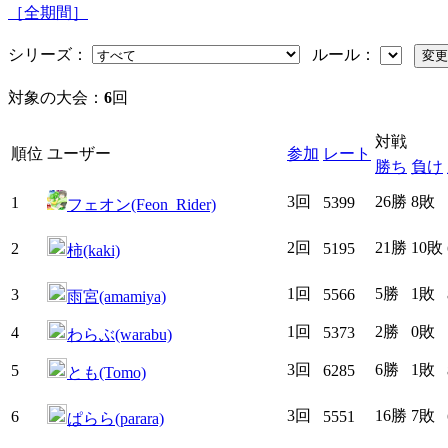
［全期間］
シリーズ：
ルール：
対象の大会：
6
回
対戦
順位
ユーザー
参加
レート
勝ち
負け
3回
26勝
8敗
1
5399
フェオン(Feon_Rider)
2回
21勝
10敗
2
5195
柿(kaki)
1回
5勝
1敗
3
5566
雨宮(amamiya)
1回
2勝
0敗
4
5373
わらぶ(warabu)
3回
6勝
1敗
5
6285
とも(Tomo)
3回
16勝
7敗
6
5551
ぱらら(parara)