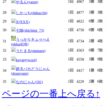
1回
3勝
3敗
27
4967
やるん(yarun)
1回
3勝
3敗
28
4877
しかっち(shikacchi)
1回
0勝
2敗
29
4822
X(XXX)
1回
0勝
6敗
30
4750
七味(shichimi_73)
うっかりキュゥべえ
1回
2勝
4敗
31
4734
(ukkariQB)
1回
0勝
7敗
32
4563
うたまる(utamaru)
1回
3勝
9敗
33
4558
kayapy(wool)
超大バカどうにゃん
1回
1勝
6敗
34
4417
(dounyann)
1回
2勝
6敗
35
4229
なのにゃん(181)
ページの一番上へ戻る↑