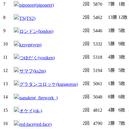
2回
7勝
1敗
7
5870
piponeer(piponeer)
2回
13勝
12敗
8
5462
TS(TS2)
2回
3勝
5敗
9
5446
ロンドン(london)
2回
5勝
9敗
10
5332
kzsym(sym)
2回
4勝
3敗
11
5318
つゆだく(yosiken)
2回
5勝
5敗
12
5194
サマフ(ks2m)
2回
1勝
5敗
13
5061
グラタンコロッケ(kuragorou)
2回
8勝
6敗
14
5048
nanaken(_firework_)
2回
4勝
6敗
15
4812
オケイ(ok-)
2回
2勝
7敗
16
4790
red-face(red-face)