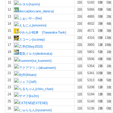
11
2回
5192
8勝
5敗
ルヨル(ruyoru)
12
2回
5066
8勝
5敗
docca(doccano_dareca)
13
2回
4885
0勝
2敗
ふぁいや～(fire)
14
2回
4832
3勝
4敗
えもにん(emoninn)
15
2回
4571
0勝
3敗
やわらか戦車 (Yawaraka-Tank)
16
2回
4316
0勝
13敗
スコーン(sconep)
17
2回
3905
1勝
18敗
乙亭(Ottey2010)
18
1回
5801
5勝
1敗
電気イルカ(denkiiruka)
19
1回
5506
4勝
6敗
Kuonomi(sa_kuonomi)
20
1回
5354
2勝
1敗
アクアマリン(akuamarin)
21
1回
5341
10勝
3敗
化外(ihitato)
22
1回
5313
6勝
5敗
ジェフ(Jeff)
23
1回
5208
1勝
1敗
ちるちゃん(chiru_chan)
24
1回
5194
1勝
3敗
サマフ(ks2m)
25
1回
5140
0勝
1敗
EXTEND(EXTEND)
26
1回
5136
2勝
0敗
にゅらもん(nyuramon)