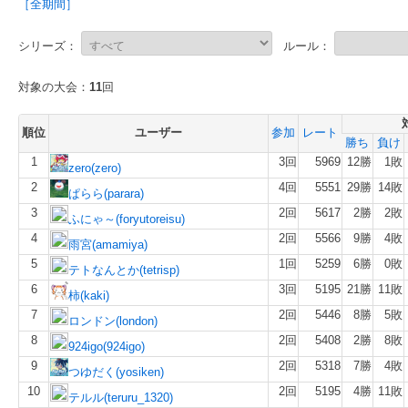
［全期間］
シリーズ：
ルール：
対象の大会：
11
回
順位
ユーザー
参加
レート
勝ち
負け
1
3回
5969
12勝
1敗
zero(zero)
2
4回
5551
29勝
14敗
ぱらら(parara)
3
2回
5617
2勝
2敗
ふにゃ～(foryutoreisu)
4
2回
5566
9勝
4敗
雨宮(amamiya)
5
1回
5259
6勝
0敗
テトなんとか(tetrisp)
6
3回
5195
21勝
11敗
柿(kaki)
7
2回
5446
8勝
5敗
ロンドン(london)
8
2回
5408
2勝
8敗
924igo(924igo)
9
2回
5318
7勝
4敗
つゆだく(yosiken)
10
2回
5195
4勝
11敗
テルル(teruru_1320)