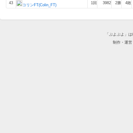
43
1回
3982
2勝
4敗
コリンFT(Colin_FT)
「ぷよぷよ」は
制作・運営