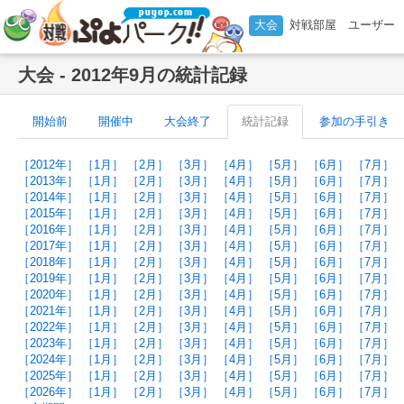
大会
対戦部屋
ユーザー
大会 - 2012年9月の統計記録
開始前
開催中
大会終了
統計記録
参加の手引き
［2012年］
［1月］
［2月］
［3月］
［4月］
［5月］
［6月］
［7月］
［2013年］
［1月］
［2月］
［3月］
［4月］
［5月］
［6月］
［7月］
［2014年］
［1月］
［2月］
［3月］
［4月］
［5月］
［6月］
［7月］
［2015年］
［1月］
［2月］
［3月］
［4月］
［5月］
［6月］
［7月］
［2016年］
［1月］
［2月］
［3月］
［4月］
［5月］
［6月］
［7月］
［2017年］
［1月］
［2月］
［3月］
［4月］
［5月］
［6月］
［7月］
［2018年］
［1月］
［2月］
［3月］
［4月］
［5月］
［6月］
［7月］
［2019年］
［1月］
［2月］
［3月］
［4月］
［5月］
［6月］
［7月］
［2020年］
［1月］
［2月］
［3月］
［4月］
［5月］
［6月］
［7月］
［2021年］
［1月］
［2月］
［3月］
［4月］
［5月］
［6月］
［7月］
［2022年］
［1月］
［2月］
［3月］
［4月］
［5月］
［6月］
［7月］
［2023年］
［1月］
［2月］
［3月］
［4月］
［5月］
［6月］
［7月］
［2024年］
［1月］
［2月］
［3月］
［4月］
［5月］
［6月］
［7月］
［2025年］
［1月］
［2月］
［3月］
［4月］
［5月］
［6月］
［7月］
［2026年］
［1月］
［2月］
［3月］
［4月］
［5月］
［6月］
［7月］