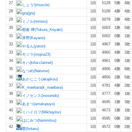
27
1回
5128
5勝
4敗
しょう!(muscle)
28
1回
5108
4勝
4敗
gra(gra)
29
1回
5079
3勝
4敗
ミノル(minoru)
30
1回
5003
1勝
5敗
都倉 欅(Tokura_Keyaki)
31
1回
5002
0勝
1敗
茅野(Kayano)
32
1回
4967
3勝
3敗
やるん(yarun)
33
1回
4965
4勝
2敗
モジラ(mojira23)
34
1回
4961
0勝
1敗
キハ(kiha-clarinet)
35
1回
4906
4勝
8敗
なつめ(Natume)
36
1回
4856
2勝
5敗
あかじこう(akajikou)
37
1回
4781
4勝
2敗
K_maebara(k_maebara)
38
1回
4777
0勝
1敗
イノセンス(inosendo)
39
1回
4695
1勝
3敗
あまつ(amatupuyo)
40
1回
4673
1勝
1敗
ミハイロフ(Mikhaylov)
41
1回
4595
0勝
2敗
はにみつ(hanimitsu)
42
1回
4572
0勝
2敗
螢(hotaru)