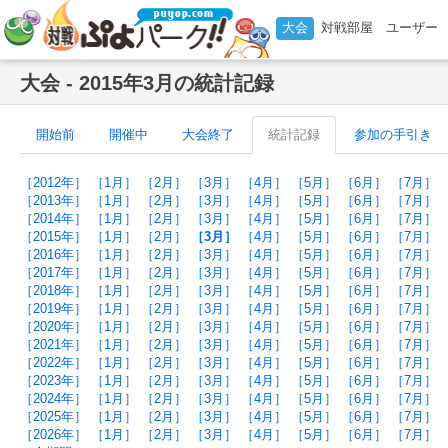
大会
対戦部屋
ユーザー
大会 - 2015年3月の統計記録
開始前
開催中
大会終了
統計記録
参加の手引き
［2012年］
［1月］
［2月］
［3月］
［4月］
［5月］
［6月］
［7月］
［2013年］
［1月］
［2月］
［3月］
［4月］
［5月］
［6月］
［7月］
［2014年］
［1月］
［2月］
［3月］
［4月］
［5月］
［6月］
［7月］
［2015年］
［1月］
［2月］
［3月］
［4月］
［5月］
［6月］
［7月］
［2016年］
［1月］
［2月］
［3月］
［4月］
［5月］
［6月］
［7月］
［2017年］
［1月］
［2月］
［3月］
［4月］
［5月］
［6月］
［7月］
［2018年］
［1月］
［2月］
［3月］
［4月］
［5月］
［6月］
［7月］
［2019年］
［1月］
［2月］
［3月］
［4月］
［5月］
［6月］
［7月］
［2020年］
［1月］
［2月］
［3月］
［4月］
［5月］
［6月］
［7月］
［2021年］
［1月］
［2月］
［3月］
［4月］
［5月］
［6月］
［7月］
［2022年］
［1月］
［2月］
［3月］
［4月］
［5月］
［6月］
［7月］
［2023年］
［1月］
［2月］
［3月］
［4月］
［5月］
［6月］
［7月］
［2024年］
［1月］
［2月］
［3月］
［4月］
［5月］
［6月］
［7月］
［2025年］
［1月］
［2月］
［3月］
［4月］
［5月］
［6月］
［7月］
［2026年］
［1月］
［2月］
［3月］
［4月］
［5月］
［6月］
［7月］