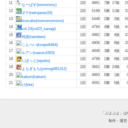
11
2回
4881
7勝
17敗
2
なーばす(tommmmy)
12
2回
5199
5勝
11敗
3
ダテ(nekojarasi24)
13
1回
5448
2勝
2敗
5
ricecake(momomomomo)
14
1回
4784
4勝
5敗
4
vol.23(vol23_sanagi)
15
1回
4982
2勝
4敗
3
何誰(nanidare)
16
1回
4906
2勝
8敗
2
こんぺい(konpei6464)
17
1回
4848
3勝
4敗
4
ルアン(ruaruru1003)
18
1回
4798
1勝
0敗
10
にぽっと(nipotto)
19
2回
3662
0勝
24敗
よもぎもち(yomogi081312)
20
1回
4883
0勝
1敗
kalium(kalium)
21
1回
4591
0勝
5敗
け(kkk)
「ぷよぷよ」は
制作・運営