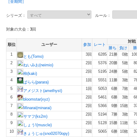
［全期間］
シリーズ：
ルール：
対象の大会：
3
回
対戦
順位
ユーザー
参加
レート
勝ち
負け
勝
1
3回
6285
21勝
0敗
10
とも(Tomo)
2
2回
5376
20勝
5敗
8
ねいみお(neimio)
3
2回
5195
24勝
5敗
8
柿(kaki)
4
1回
5551
11勝
3敗
7
ぱらら(parara)
5
1回
5053
6勝
7敗
4
アメジスト(amethyst)
6
2回
5461
6勝
3敗
6
bloomstar(xyz)
7
2回
5366
9勝
15敗
3
Minarai(minarai)
8
2回
5194
7勝
3敗
7
サマフ(ks2m)
9
2回
5128
15勝
11敗
5
しょう!(muscle)
10
2回
5065
6勝
10敗
3
きょうじゅ(sno02070opy)