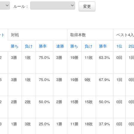
ルール：
ート
対戦
取得本数
ベスト4
勝ち
負け
勝率
連勝
勝ち
負け
勝率
1位
2
2
3勝
1敗
75.0%
3勝
19勝
11敗
63.3%
0回
1
6
3勝
1敗
75.0%
3勝
19勝
9敗
67.9%
1回
0
2
2勝
2敗
50.0%
2勝
15勝
15敗
50.0%
0回
0
3
1勝
3敗
25.0%
1勝
11勝
18敗
37.9%
0回
0