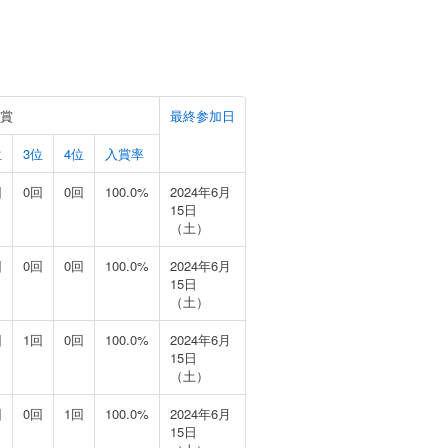
入賞
最終参加日
位
3位
4位
入賞率
回
0回
0回
100.0%
2024年6月
15日
（土）
回
0回
0回
100.0%
2024年6月
15日
（土）
回
1回
0回
100.0%
2024年6月
15日
（土）
回
0回
1回
100.0%
2024年6月
15日