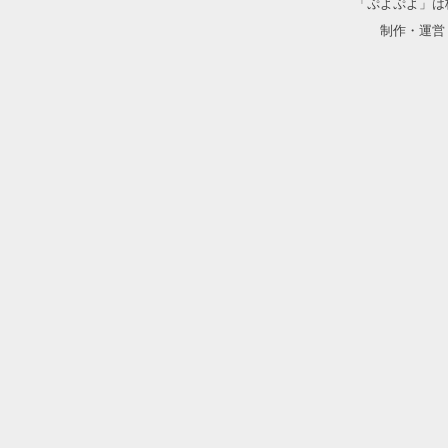
「ぷよぷよ」は
制作・運営