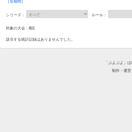
［全期間］
シリーズ：
ルール：
対象の大会：
0
回
該当する統計記録はありませんでした。
「ぷよぷよ」は
制作・運営