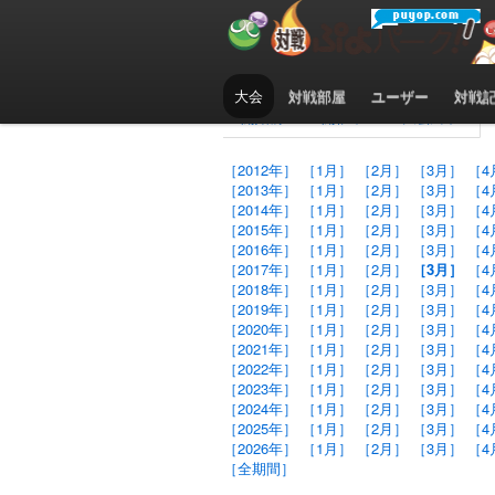
大会 - 2017年
大会
対戦部屋
ユーザー
対戦
開始前
開催中
大会終了
［2012年］
［1月］
［2月］
［3月］
［4
［2013年］
［1月］
［2月］
［3月］
［4
［2014年］
［1月］
［2月］
［3月］
［4
［2015年］
［1月］
［2月］
［3月］
［4
［2016年］
［1月］
［2月］
［3月］
［4
［2017年］
［1月］
［2月］
［3月］
［4
［2018年］
［1月］
［2月］
［3月］
［4
［2019年］
［1月］
［2月］
［3月］
［4
［2020年］
［1月］
［2月］
［3月］
［4
［2021年］
［1月］
［2月］
［3月］
［4
［2022年］
［1月］
［2月］
［3月］
［4
［2023年］
［1月］
［2月］
［3月］
［4
［2024年］
［1月］
［2月］
［3月］
［4
［2025年］
［1月］
［2月］
［3月］
［4
［2026年］
［1月］
［2月］
［3月］
［4
［全期間］