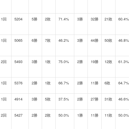
1回
5204
5勝
2敗
71.4%
3勝
32勝
21敗
60.4%
1回
5065
6勝
7敗
46.2%
3勝
44勝
50敗
46.8%
2回
5493
3勝
1敗
75.0%
2勝
19勝
12敗
61.3%
1回
5376
2勝
1敗
66.7%
2勝
11勝
6敗
64.7%
1回
4914
3勝
5敗
37.5%
2勝
27勝
31敗
46.6%
2回
5427
2勝
2敗
50.0%
1勝
11勝
11敗
50.0%