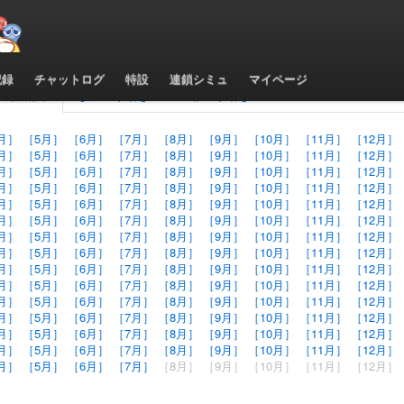
3月の統計記録
記録
チャットログ
特設
連鎖シミュ
マイページ
統計記録
参加の手引き
主催の手引き
月］
［5月］
［6月］
［7月］
［8月］
［9月］
［10月］
［11月］
［12月］
月］
［5月］
［6月］
［7月］
［8月］
［9月］
［10月］
［11月］
［12月］
月］
［5月］
［6月］
［7月］
［8月］
［9月］
［10月］
［11月］
［12月］
月］
［5月］
［6月］
［7月］
［8月］
［9月］
［10月］
［11月］
［12月］
月］
［5月］
［6月］
［7月］
［8月］
［9月］
［10月］
［11月］
［12月］
月］
［5月］
［6月］
［7月］
［8月］
［9月］
［10月］
［11月］
［12月］
月］
［5月］
［6月］
［7月］
［8月］
［9月］
［10月］
［11月］
［12月］
月］
［5月］
［6月］
［7月］
［8月］
［9月］
［10月］
［11月］
［12月］
月］
［5月］
［6月］
［7月］
［8月］
［9月］
［10月］
［11月］
［12月］
月］
［5月］
［6月］
［7月］
［8月］
［9月］
［10月］
［11月］
［12月］
月］
［5月］
［6月］
［7月］
［8月］
［9月］
［10月］
［11月］
［12月］
月］
［5月］
［6月］
［7月］
［8月］
［9月］
［10月］
［11月］
［12月］
月］
［5月］
［6月］
［7月］
［8月］
［9月］
［10月］
［11月］
［12月］
月］
［5月］
［6月］
［7月］
［8月］
［9月］
［10月］
［11月］
［12月］
月］
［5月］
［6月］
［7月］
［8月］
［9月］
［10月］
［11月］
［12月］