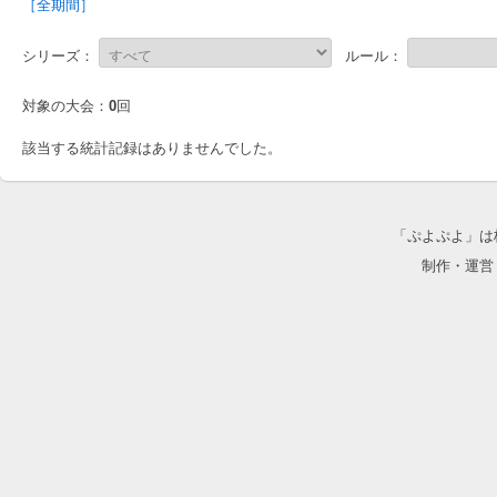
［全期間］
シリーズ：
ルール：
対象の大会：
0
回
該当する統計記録はありませんでした。
「ぷよぷよ」は
制作・運営