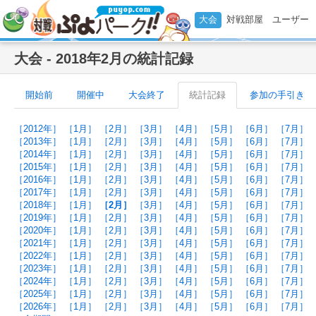
大会
対戦部屋
ユーザー
大会 - 2018年2月の統計記録
開始前
開催中
大会終了
統計記録
参加の手引き
［2012年］
［1月］
［2月］
［3月］
［4月］
［5月］
［6月］
［7月］
［2013年］
［1月］
［2月］
［3月］
［4月］
［5月］
［6月］
［7月］
［2014年］
［1月］
［2月］
［3月］
［4月］
［5月］
［6月］
［7月］
［2015年］
［1月］
［2月］
［3月］
［4月］
［5月］
［6月］
［7月］
［2016年］
［1月］
［2月］
［3月］
［4月］
［5月］
［6月］
［7月］
［2017年］
［1月］
［2月］
［3月］
［4月］
［5月］
［6月］
［7月］
［2018年］
［1月］
［2月］
［3月］
［4月］
［5月］
［6月］
［7月］
［2019年］
［1月］
［2月］
［3月］
［4月］
［5月］
［6月］
［7月］
［2020年］
［1月］
［2月］
［3月］
［4月］
［5月］
［6月］
［7月］
［2021年］
［1月］
［2月］
［3月］
［4月］
［5月］
［6月］
［7月］
［2022年］
［1月］
［2月］
［3月］
［4月］
［5月］
［6月］
［7月］
［2023年］
［1月］
［2月］
［3月］
［4月］
［5月］
［6月］
［7月］
［2024年］
［1月］
［2月］
［3月］
［4月］
［5月］
［6月］
［7月］
［2025年］
［1月］
［2月］
［3月］
［4月］
［5月］
［6月］
［7月］
［2026年］
［1月］
［2月］
［3月］
［4月］
［5月］
［6月］
［7月］