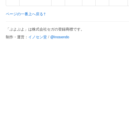
ページの一番上へ戻る↑
「ぷよぷよ」は株式会社セガの登録商標です。
制作・運営：
イノセン堂
/
@inosendo