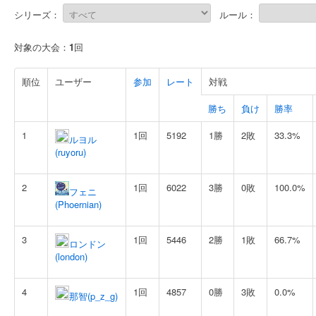
シリーズ：
ルール：
対象の大会：
1
回
順位
ユーザー
参加
レート
対戦
勝ち
負け
勝率
1
1回
5192
1勝
2敗
33.3%
ルヨル
(ruyoru)
2
1回
6022
3勝
0敗
100.0%
フェニ
(Phoernian)
3
1回
5446
2勝
1敗
66.7%
ロンドン
(london)
4
1回
4857
0勝
3敗
0.0%
那智(p_z_g)