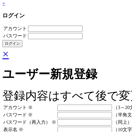
×
ログイン
アカウント
パスワード
×
ユーザー新規登録
登録内容はすべて後で変
アカウント
※
（3～20
パスワード
※
（半角文
パスワード（再入力）
※
（同上）
表示名
※
（10文