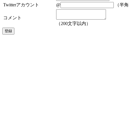
Twitterアカウント
@
（半角
コメント
（200文字以内）