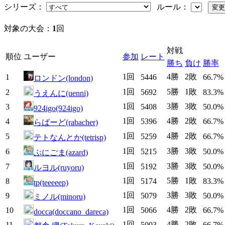
シリーズ：
ルール：
対象の大会：
1
回
対戦
順位
ユーザー
参加
レート
勝ち
負け
勝率
1回
4勝
2敗
1
5446
66.7%
ロンドン(london)
1回
5勝
1敗
2
5692
83.3%
うえんに(uenni)
1回
3勝
3敗
3
5408
50.0%
924igo(924igo)
1回
4勝
2敗
4
5396
66.7%
らばーど(rabacher)
1回
4勝
2敗
5
5259
66.7%
テトなんとか(tetrisp)
1回
3勝
3敗
6
5215
50.0%
ぷにごま(azard)
1回
3勝
3敗
7
5192
50.0%
ルヨル(ruyoru)
1回
5勝
1敗
8
5174
83.3%
tp(teeeeep)
1回
3勝
3敗
9
5079
50.0%
ミノル(minoru)
1回
4勝
2敗
10
5066
66.7%
docca(doccano_dareca)
1回
4勝
2敗
11
5003
66.7%