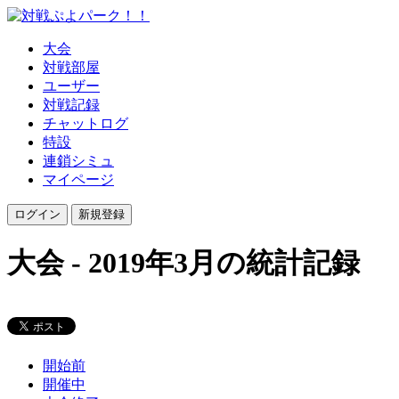
大会
対戦部屋
ユーザー
対戦記録
チャットログ
特設
連鎖シミュ
マイページ
大会 - 2019年3月の統計記録
開始前
開催中