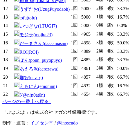
都倉 欅(Tokura_Keyaki)
1回
2勝
4敗
12
5000
33.3%
うずだお(UzugPuyodaoh)
1回
1勝
5敗
13
5000
16.7%
tofu(tofu)
1回
0勝
6敗
14
5000
0.0%
いつぎな(1TUGI7)
1回
2勝
4敗
15
4965
33.3%
モジラ(mojira23)
1回
3勝
3敗
16
4898
50.0%
だーまさん(daaaamasan)
1回
2勝
4敗
17
4889
33.3%
ROI(ROI)
1回
2勝
4敗
18
4885
33.3%
ぽん(ponn_puyopuyo)
1回
3勝
3敗
19
4861
50.0%
あえろ沢(aerozawa)
1回
4勝
2敗
20
4857
66.7%
那智(p_z_g)
1回
1勝
5敗
21
4832
16.7%
えもにん(emoninn)
1回
4勝
2敗
22
4654
66.7%
N@n(n0at0n)
ページの一番上へ戻る↑
「ぷよぷよ」は株式会社セガの登録商標です。
制作・運営：
イノセン堂
/
@inosendo