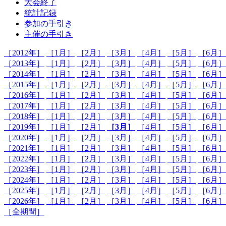
大会終了
統計記録
参加の手引き
主催の手引き
［2012年］
［1月］
［2月］
［3月］
［4月］
［5月］
［6月］
［2013年］
［1月］
［2月］
［3月］
［4月］
［5月］
［6月］
［2014年］
［1月］
［2月］
［3月］
［4月］
［5月］
［6月］
［2015年］
［1月］
［2月］
［3月］
［4月］
［5月］
［6月］
［2016年］
［1月］
［2月］
［3月］
［4月］
［5月］
［6月］
［2017年］
［1月］
［2月］
［3月］
［4月］
［5月］
［6月］
［2018年］
［1月］
［2月］
［3月］
［4月］
［5月］
［6月］
［2019年］
［1月］
［2月］
［3月］
［4月］
［5月］
［6月］
［2020年］
［1月］
［2月］
［3月］
［4月］
［5月］
［6月］
［2021年］
［1月］
［2月］
［3月］
［4月］
［5月］
［6月］
［2022年］
［1月］
［2月］
［3月］
［4月］
［5月］
［6月］
［2023年］
［1月］
［2月］
［3月］
［4月］
［5月］
［6月］
［2024年］
［1月］
［2月］
［3月］
［4月］
［5月］
［6月］
［2025年］
［1月］
［2月］
［3月］
［4月］
［5月］
［6月］
［2026年］
［1月］
［2月］
［3月］
［4月］
［5月］
［6月］
［全期間］