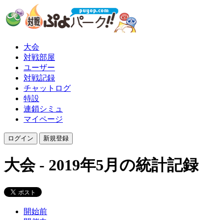
大会
対戦部屋
ユーザー
対戦記録
チャットログ
特設
連鎖シミュ
マイページ
大会 - 2019年5月の統計記録
開始前