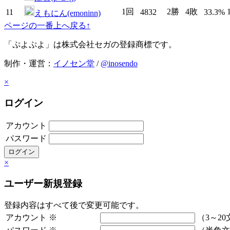
1回
2勝
4敗
11
4832
33.3%
えもにん(emoninn)
ページの一番上へ戻る↑
「ぷよぷよ」は株式会社セガの登録商標です。
制作・運営：
イノセン堂
/
@inosendo
×
ログイン
アカウント
パスワード
×
ユーザー新規登録
登録内容はすべて後で変更可能です。
アカウント
※
（3～20