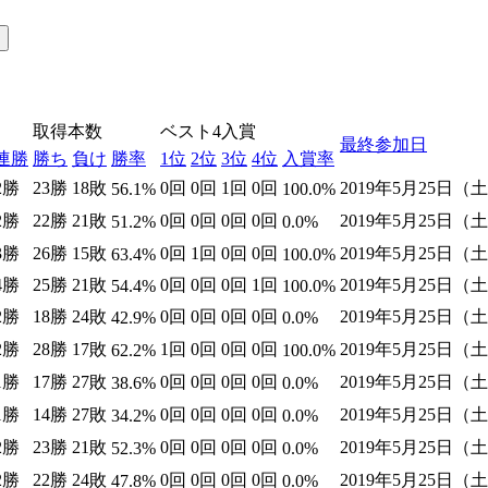
取得本数
ベスト4入賞
最終参加日
連勝
勝ち
負け
勝率
1位
2位
3位
4位
入賞率
2勝
23勝
18敗
0回
0回
1回
0回
2019年5月25日（
56.1%
100.0%
2勝
22勝
21敗
0回
0回
0回
0回
2019年5月25日（
51.2%
0.0%
3勝
26勝
15敗
0回
1回
0回
0回
2019年5月25日（
63.4%
100.0%
4勝
25勝
21敗
0回
0回
0回
1回
2019年5月25日（
54.4%
100.0%
2勝
18勝
24敗
0回
0回
0回
0回
2019年5月25日（
42.9%
0.0%
2勝
28勝
17敗
1回
0回
0回
0回
2019年5月25日（
62.2%
100.0%
1勝
17勝
27敗
0回
0回
0回
0回
2019年5月25日（
38.6%
0.0%
1勝
14勝
27敗
0回
0回
0回
0回
2019年5月25日（
34.2%
0.0%
2勝
23勝
21敗
0回
0回
0回
0回
2019年5月25日（
52.3%
0.0%
2勝
22勝
24敗
0回
0回
0回
0回
2019年5月25日（
47.8%
0.0%