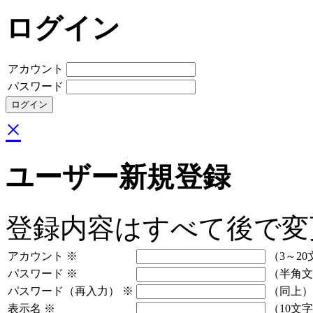
ログイン
アカウント
パスワード
×
ユーザー新規登録
登録内容はすべて後で変
アカウント
※
（3～20
パスワード
※
（半角文
パスワード（再入力）
※
（同上）
表示名
※
（10文