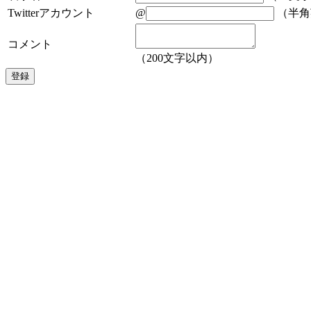
Twitterアカウント
@
（半角
コメント
（200文字以内）