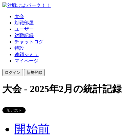
大会
対戦部屋
ユーザー
対戦記録
チャットログ
特設
連鎖シミュ
マイページ
大会 - 2025年2月の統計記録
開始前