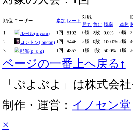
対戦
順位
ユーザー
参加
レート
勝ち
負け
勝率
連勝
1回
0勝
2敗
0勝
1
5192
0.0%
ルヨル(ruyoru)
1回
2勝
0敗
2勝
2
5446
100.0%
ロンドン(london)
1回
1勝
1敗
1勝
3
4857
50.0%
那智(p_z_g)
ページの一番上へ戻る↑
「ぷよぷよ」は株式会社
制作・運営：
イノセン堂
×