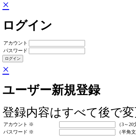
×
ログイン
アカウント
パスワード
×
ユーザー新規登録
登録内容はすべて後で変
アカウント
※
（3～20
パスワード
※
（半角文