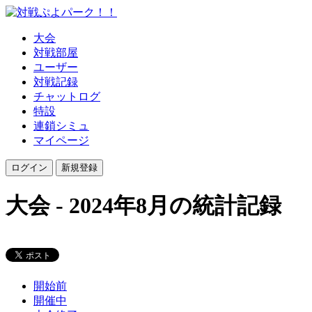
大会
対戦部屋
ユーザー
対戦記録
チャットログ
特設
連鎖シミュ
マイページ
大会 - 2024年8月の統計記録
開始前
開催中