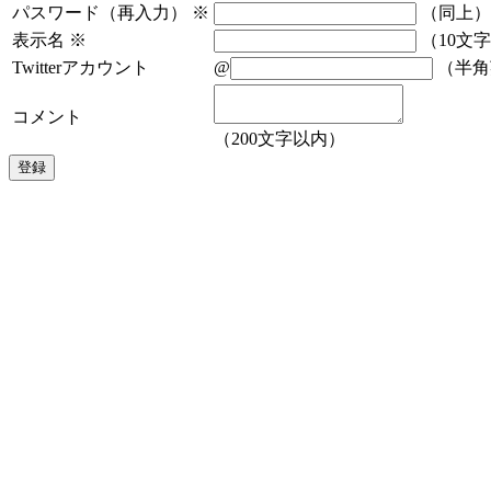
パスワード（再入力）
※
（同上）
表示名
※
（10文
Twitterアカウント
@
（半角
コメント
（200文字以内）