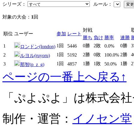
シリーズ：
ルール：
対象の大会：
1
回
対戦
順位
ユーザー
参加
レート
勝ち
負け
勝率
連勝
1回
0勝
2敗
0勝
1
5446
0.0%
ロンドン(london)
1回
2勝
0敗
2勝
2
5192
100.0%
ルヨル(ruyoru)
1回
1勝
1敗
1勝
3
4857
50.0%
那智(p_z_g)
ページの一番上へ戻る↑
「ぷよぷよ」は株式会社
制作・運営：
イノセン堂