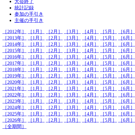
大会終了
統計記録
参加の手引き
主催の手引き
［2012年］
［1月］
［2月］
［3月］
［4月］
［5月］
［6月］
［2013年］
［1月］
［2月］
［3月］
［4月］
［5月］
［6月］
［2014年］
［1月］
［2月］
［3月］
［4月］
［5月］
［6月］
［2015年］
［1月］
［2月］
［3月］
［4月］
［5月］
［6月］
［2016年］
［1月］
［2月］
［3月］
［4月］
［5月］
［6月］
［2017年］
［1月］
［2月］
［3月］
［4月］
［5月］
［6月］
［2018年］
［1月］
［2月］
［3月］
［4月］
［5月］
［6月］
［2019年］
［1月］
［2月］
［3月］
［4月］
［5月］
［6月］
［2020年］
［1月］
［2月］
［3月］
［4月］
［5月］
［6月］
［2021年］
［1月］
［2月］
［3月］
［4月］
［5月］
［6月］
［2022年］
［1月］
［2月］
［3月］
［4月］
［5月］
［6月］
［2023年］
［1月］
［2月］
［3月］
［4月］
［5月］
［6月］
［2024年］
［1月］
［2月］
［3月］
［4月］
［5月］
［6月］
［2025年］
［1月］
［2月］
［3月］
［4月］
［5月］
［6月］
［2026年］
［1月］
［2月］
［3月］
［4月］
［5月］
［6月］
［全期間］