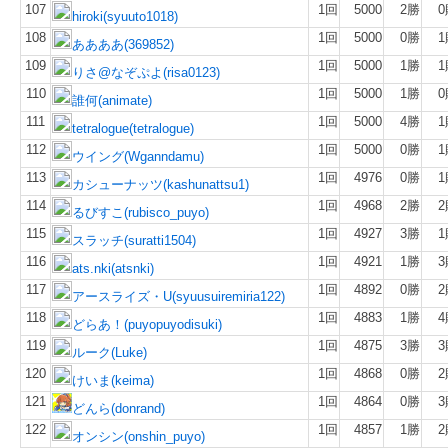
107
1回
5000
2勝
0
hiroki(syuuto1018)
108
1回
5000
0勝
1
ああああ(369852)
109
1回
5000
1勝
1
りさ@なぞぷよ(risa0123)
110
1回
5000
1勝
0
誰何(animate)
111
1回
5000
4勝
1
tetralogue(tetralogue)
112
1回
5000
0勝
1
ウイング(Wganndamu)
113
1回
4976
0勝
1
カシューナッツ(kashunattsu1)
114
1回
4968
2勝
2
るびすこ(rubisco_puyo)
115
1回
4927
3勝
1
スラッチ(suratti1504)
116
1回
4921
1勝
3
ats.nki(atsnki)
117
1回
4892
0勝
2
アースライズ・U(syuusuiremiria122)
118
1回
4883
1勝
4
どらあ！(puyopuyodisuki)
119
1回
4875
3勝
3
ルーク(Luke)
120
1回
4868
0勝
2
けいま(keima)
121
1回
4864
0勝
3
どんら(donrand)
122
1回
4857
1勝
2
オンシン(onshin_puyo)