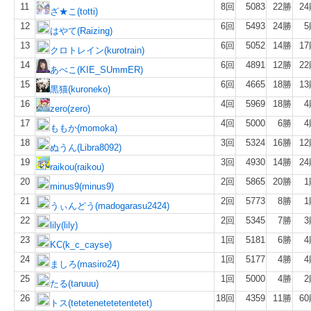
11
8回
5083
22勝
2
ざ★こ(totti)
12
6回
5493
24勝
5
はやて(Raizing)
13
6回
5052
14勝
1
クロトレイン(kurotrain)
14
6回
4891
12勝
2
あべこ(KIE_SUmmER)
15
6回
4665
18勝
1
黒猫(kuroneko)
16
4回
5969
18勝
4
zero(zero)
17
4回
5000
6勝
4
ももか(momoka)
18
3回
5324
16勝
1
ぬうん(Libra8092)
19
3回
4930
14勝
2
raikou(raikou)
20
2回
5865
20勝
1
minus9(minus9)
21
2回
5773
8勝
1
うぃんどう(madogarasu2424)
22
2回
5345
7勝
3
lily(lily)
23
1回
5181
6勝
4
KC(k_c_cayse)
24
1回
5177
4勝
4
ましろ(masiro24)
25
1回
5000
4勝
2
たる(taruuu)
26
18回
4359
11勝
6
トス(tetetenetetetentetet)