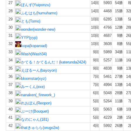
27
14回
5993
54勝
8
ぽんず(Yuiponzu)
28
14回
4468
15勝
3
ふむはも(humuhamo)
29
10回
6285
13勝
5
とも(Tomo)
30
10回
4766
12勝
2
wonder(wonder-new)
31
10回
4687
9勝
2
YYP(yyp)
32
10回
3608
8勝
5
kopa(koparoad)
33
9回
5989
34勝
1
Wash(Wash34)
34
9回
5257
11勝
1
かてる！かてるんだ！(katerunda2424)
35
9回
4838
9勝
1
えぼるーん(bayoyon)
36
7回
5461
27勝
1
bloomstar(xyz)
37
7回
4994
13勝
1
みーくん(exe)
38
6回
5048
28勝
2
nanaken(_firework_)
39
5回
5264
11勝
7
れおぽん(Reopon)
40
5回
5063
6勝
1
ぶーけ(Bouquet)
41
5回
4229
2勝
1
なのにゃん(181)
42
4回
5992
26勝
2
thatきゅらら(orugo2w)