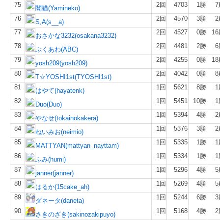
75
2回
4703
1勝
7
闇猫(Yamineko)
76
2回
4570
3勝
2
S,A(s__a)
77
2回
4527
0勝
1
おさかな3232(osakana3232)
78
2回
4481
2勝
6
ぶくあわ(ABC)
79
2回
4255
0勝
1
yosh209(yosh209)
80
2回
4042
0勝
8
T☆YOSHI1st(TYOSHI1st)
81
1回
5621
8勝
1
はやて(hayatenk)
82
1回
5451
10勝
1
Duo(Duo)
83
1回
5394
4勝
2
やなせ(tokainokakera)
84
1回
5376
3勝
2
ねいみお(neimio)
85
1回
5335
1勝
1
MATTYAN(mattyan_nayttam)
86
1回
5334
1勝
1
ふみ(humi)
87
1回
5296
4勝
5
janner(janner)
88
1回
5269
4勝
5
はるか(15cake_ah)
89
1回
5244
6勝
3
ダネータ(daneta)
90
1回
5168
4勝
2
さきのざき(sakinozakipuyo)