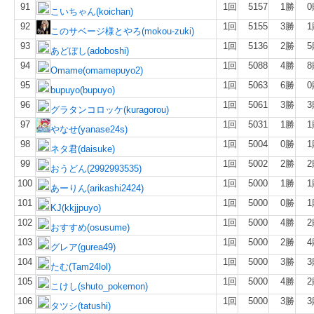
91
1回
5157
1勝
0
こいちゃん(koichan)
92
1回
5155
3勝
1
このサベージ様とやろ(mokou-zuki)
93
1回
5136
2勝
5
あどぼし(adoboshi)
94
1回
5088
4勝
8
Omame(omamepuyo2)
95
1回
5063
6勝
0
bupuyo(bupuyo)
96
1回
5061
3勝
3
グラタンコロッケ(kuragorou)
97
1回
5031
1勝
1
やなせ(yanase24s)
98
1回
5004
0勝
1
ネタ君(daisuke)
99
1回
5002
2勝
2
おうどん(2992993535)
100
1回
5000
1勝
1
あーりん(arikashi2424)
101
1回
5000
0勝
1
KJ(kkjjpuyo)
102
1回
5000
4勝
2
おすすめ(osusume)
103
1回
5000
2勝
4
グレア(gurea49)
104
1回
5000
3勝
3
たむ(Tam24lol)
105
1回
5000
4勝
2
こけし(shuto_pokemon)
106
1回
5000
3勝
3
タツシ(tatushi)