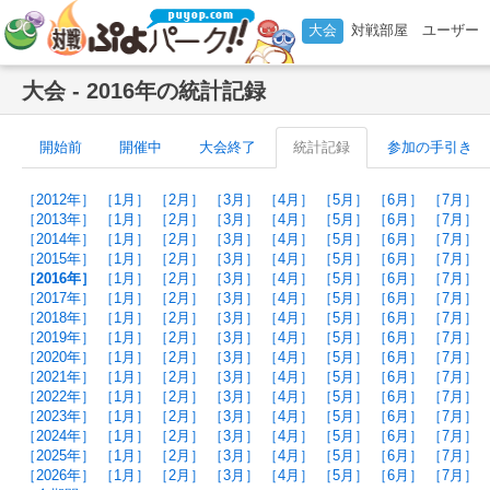
大会
対戦部屋
ユーザー
大会 - 2016年の統計記録
開始前
開催中
大会終了
統計記録
参加の手引き
［2012年］
［1月］
［2月］
［3月］
［4月］
［5月］
［6月］
［7月］
［2013年］
［1月］
［2月］
［3月］
［4月］
［5月］
［6月］
［7月］
［2014年］
［1月］
［2月］
［3月］
［4月］
［5月］
［6月］
［7月］
［2015年］
［1月］
［2月］
［3月］
［4月］
［5月］
［6月］
［7月］
［2016年］
［1月］
［2月］
［3月］
［4月］
［5月］
［6月］
［7月］
［2017年］
［1月］
［2月］
［3月］
［4月］
［5月］
［6月］
［7月］
［2018年］
［1月］
［2月］
［3月］
［4月］
［5月］
［6月］
［7月］
［2019年］
［1月］
［2月］
［3月］
［4月］
［5月］
［6月］
［7月］
［2020年］
［1月］
［2月］
［3月］
［4月］
［5月］
［6月］
［7月］
［2021年］
［1月］
［2月］
［3月］
［4月］
［5月］
［6月］
［7月］
［2022年］
［1月］
［2月］
［3月］
［4月］
［5月］
［6月］
［7月］
［2023年］
［1月］
［2月］
［3月］
［4月］
［5月］
［6月］
［7月］
［2024年］
［1月］
［2月］
［3月］
［4月］
［5月］
［6月］
［7月］
［2025年］
［1月］
［2月］
［3月］
［4月］
［5月］
［6月］
［7月］
［2026年］
［1月］
［2月］
［3月］
［4月］
［5月］
［6月］
［7月］