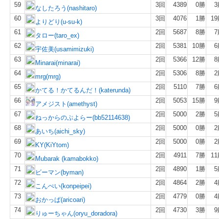
59
3回
4389
0勝
3
なしたろう(nashitaro)
60
3回
4076
1勝
1
よりどり(u-su-k)
61
2回
5687
8勝
7
タロー(taro_ex)
62
2回
5381
10勝
6
宇佐美(usamimizuki)
63
2回
5366
12勝
8
Minarai(minarai)
64
2回
5306
8勝
2
mrg(mrg)
65
2回
5110
7勝
6
かてる！かてるんだ！(katerunda)
66
2回
5053
15勝
9
アメジスト(amethyst)
67
2回
5000
2勝
5
ねっからのぷよらー(bb52114638)
68
2回
5000
0勝
2
あいち(aichi_sky)
69
2回
5000
0勝
2
KY(KiYtom)
70
2回
4911
7勝
1
Mubarak (kamabokko)
71
2回
4890
1勝
5
ビーマン(byman)
72
2回
4864
2勝
4
こんぺい(konpeipei)
73
2回
4779
0勝
4
おかっぱ(aricoari)
74
2回
4730
3勝
9
りゅーちゃん(oryu_doradora)