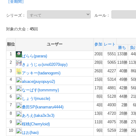
［全期間］
シリーズ：
ルール：
対象の大会：
45
回
順位
ユーザー
参加
レート
勝ち
負
1
20回
5551
133勝
4
ぱらら(parara)
2
28回
5065
118勝
11
きょうじゅ(sno02070opy)
3
26回
4227
40勝
8
アッキー(tadanogomi)
4
15回
5314
49勝
5
alsace(puyopuyo2)
5
17回
4881
42勝
5
なーばす(tommmmy)
6
8回
5128
44勝
2
しょう!(muscle)
7
4回
4930
2勝
6
桑田SP(kanamaru4444)
8
13回
4720
28勝
3
あろえ(taka3x3x3)
9
11回
4975
35勝
2
桜桃(Cherryloid)
10
9回
5259
23勝
2
はお(hao)