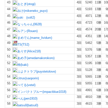
43
4回
5240
11勝
1
おとぎ(otogi)
44
4回
5193
13勝
9
みけ(mikeneko_puyo)
45
4回
4971
12勝
8
yuki (solt2)
46
4回
4723
0勝
1
なっちゃん(0628)
47
4回
4574
20勝
1
ルアン(Rouen)
48
4回
4351
1勝
1
まめでん(mame_lividum)
49
3回
5462
5勝
3
TS(TS2)
50
3回
5376
5勝
8
ありす(Alice218)
51
3回
5357
11勝
7
あめ子(amedamakorokoro)
52
3回
5195
10勝
6
柿(kaki)
53
3回
5128
3勝
4
ぷよテトラブ(puyotetolove)
54
3回
5065
11勝
0
citrus(saoporin)
55
3回
5055
11勝
8
べてる(vetel)
56
3回
4991
6勝
1
インパクトブルー(impactblue1018)
57
3回
4810
3勝
9
ぺん(pen1910)
58
3回
4615
3勝
7
batsu0(batsu0)