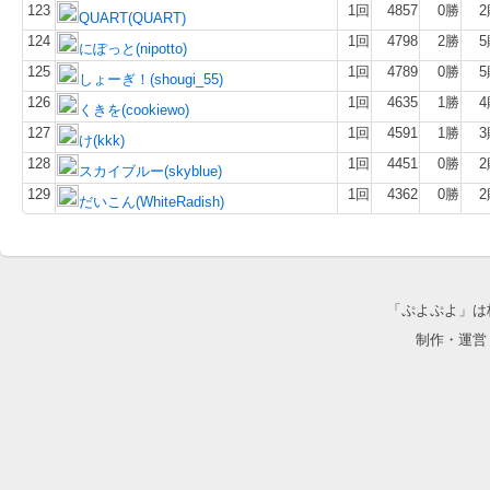
123
1回
4857
0勝
2
QUART(QUART)
124
1回
4798
2勝
5
にぽっと(nipotto)
125
1回
4789
0勝
5
しょーぎ！(shougi_55)
126
1回
4635
1勝
4
くきを(cookiewo)
127
1回
4591
1勝
3
け(kkk)
128
1回
4451
0勝
2
スカイブルー(skyblue)
129
1回
4362
0勝
2
だいこん(WhiteRadish)
「ぷよぷよ」は
制作・運営