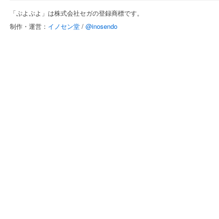
「ぷよぷよ」は株式会社セガの登録商標です。
制作・運営：
イノセン堂
/
@inosendo