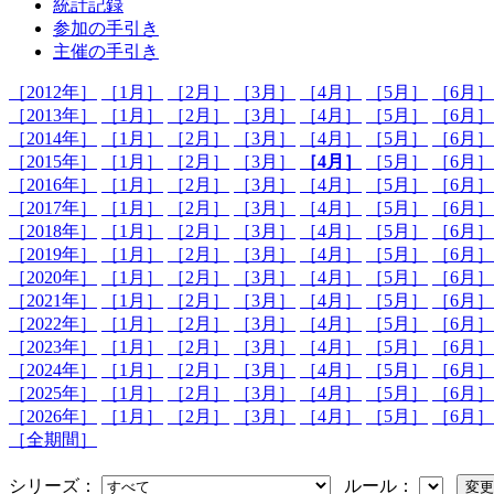
統計記録
参加の手引き
主催の手引き
［2012年］
［1月］
［2月］
［3月］
［4月］
［5月］
［6月］
［2013年］
［1月］
［2月］
［3月］
［4月］
［5月］
［6月］
［2014年］
［1月］
［2月］
［3月］
［4月］
［5月］
［6月］
［2015年］
［1月］
［2月］
［3月］
［4月］
［5月］
［6月］
［2016年］
［1月］
［2月］
［3月］
［4月］
［5月］
［6月］
［2017年］
［1月］
［2月］
［3月］
［4月］
［5月］
［6月］
［2018年］
［1月］
［2月］
［3月］
［4月］
［5月］
［6月］
［2019年］
［1月］
［2月］
［3月］
［4月］
［5月］
［6月］
［2020年］
［1月］
［2月］
［3月］
［4月］
［5月］
［6月］
［2021年］
［1月］
［2月］
［3月］
［4月］
［5月］
［6月］
［2022年］
［1月］
［2月］
［3月］
［4月］
［5月］
［6月］
［2023年］
［1月］
［2月］
［3月］
［4月］
［5月］
［6月］
［2024年］
［1月］
［2月］
［3月］
［4月］
［5月］
［6月］
［2025年］
［1月］
［2月］
［3月］
［4月］
［5月］
［6月］
［2026年］
［1月］
［2月］
［3月］
［4月］
［5月］
［6月］
［全期間］
シリーズ：
ルール：