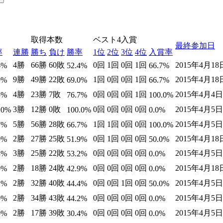
取得本数
ベスト4入賞
最終参加日
率
連勝
勝ち
負け
勝率
1位
2位
3位
4位
入賞率
4勝
66勝
60敗
0回
1回
0回
1回
2015年4月1
6%
52.4%
66.7%
9勝
49勝
22敗
1回
0回
0回
1回
2015年4月1
9%
69.0%
66.7%
4勝
23勝
7敗
0回
0回
0回
1回
2015年4月4
5%
76.7%
100.0%
3勝
12勝
0敗
0回
0回
0回
0回
2015年4月5
.0%
100.0%
0.0%
5勝
56勝
28敗
1回
1回
0回
0回
2015年4月5
7%
66.7%
100.0%
2勝
27勝
25敗
0回
1回
0回
0回
2015年4月1
0%
51.9%
50.0%
3勝
25勝
22敗
0回
0回
0回
0回
2015年4月5
3%
53.2%
0.0%
2勝
18勝
24敗
0回
0回
0回
0回
2015年4月1
0%
42.9%
0.0%
2勝
32勝
40敗
0回
0回
1回
0回
2015年4月5
1%
44.4%
50.0%
2勝
34勝
43敗
0回
0回
0回
0回
2015年4月5
0%
44.2%
0.0%
2勝
17勝
39敗
0回
0回
0回
0回
2015年4月5
0%
30.4%
0.0%