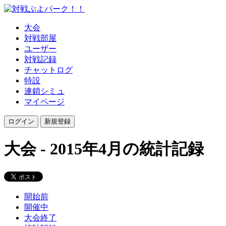
大会
対戦部屋
ユーザー
対戦記録
チャットログ
特設
連鎖シミュ
マイページ
大会 - 2015年4月の統計記録
開始前
開催中
大会終了