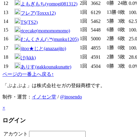
2回
0勝
24敗
12
3662
0.0
よもぎもち(yomogi081312)
1回
13勝
0敗
13
6129
100
フレア(Toxxx12)
1回
5勝
3敗
14
5462
62.
TS(TS2)
1回
6勝
0敗
15
5448
100
ricecake(momomomomo)
1回
2勝
6敗
16
5000
25.
むんくさん('-'*(munku1205)
1回
1勝
0敗
17
4855
100
jitoo★じと(anazaajito)
1回
2勝
5敗
18
4591
28.
け(kkk)
1回
0勝
3敗
19
4504
0.0
ありす(gakkounakunatte)
ページの一番上へ戻る↑
「ぷよぷよ」は株式会社セガの登録商標です。
制作・運営：
イノセン堂
/
@inosendo
×
ログイン
アカウント