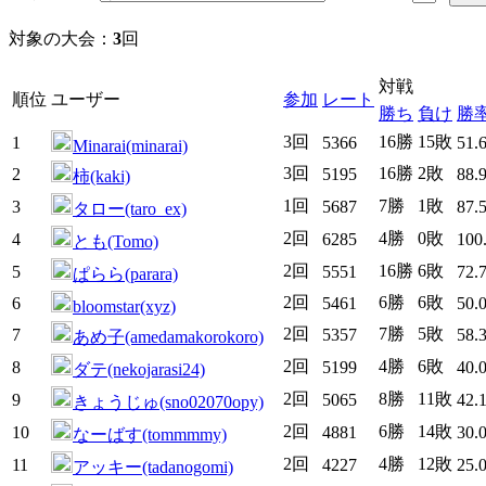
対象の大会：
3
回
対戦
順位
ユーザー
参加
レート
勝ち
負け
勝
3回
16勝
15敗
1
5366
51.
Minarai(minarai)
3回
16勝
2敗
2
5195
88.
柿(kaki)
1回
7勝
1敗
3
5687
87.
タロー(taro_ex)
2回
4勝
0敗
4
6285
100
とも(Tomo)
2回
16勝
6敗
5
5551
72.
ぱらら(parara)
2回
6勝
6敗
6
5461
50.
bloomstar(xyz)
2回
7勝
5敗
7
5357
58.
あめ子(amedamakorokoro)
2回
4勝
6敗
8
5199
40.
ダテ(nekojarasi24)
2回
8勝
11敗
9
5065
42.
きょうじゅ(sno02070opy)
2回
6勝
14敗
10
4881
30.
なーばす(tommmmy)
2回
4勝
12敗
11
4227
25.
アッキー(tadanogomi)