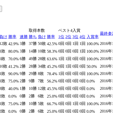
取得本数
ベスト4入賞
最終参
負け
勝率
連勝
勝ち
負け
勝率
1位
2位
3位
4位
入賞率
12敗
3勝
37勝
50敗
0回
0回
1回
1回
2016
42.9%
42.5%
100.0%
1敗
3勝
14勝
10敗
0回
0回
0回
1回
2016
80.0%
58.3%
100.0%
6敗
6勝
49勝
28敗
1回
1回
0回
0回
2016
70.0%
63.6%
100.0%
10敗
2勝
28勝
34敗
0回
1回
0回
0回
2016
41.2%
45.2%
50.0%
1敗
9勝
29勝
8敗
1回
0回
0回
0回
2016
90.0%
78.4%
100.0%
1敗
2勝
9勝
7敗
0回
0回
0回
0回
2016
75.0%
56.2%
0.0%
3敗
1勝
10勝
12敗
0回
0回
0回
0回
2016
40.0%
45.5%
0.0%
2敗
0勝
2勝
6敗
0回
0回
0回
0回
2016
0.0%
25.0%
0.0%
1敗
2勝
10勝
5敗
0回
0回
1回
0回
2016
75.0%
66.7%
100.0%
2敗
0勝
2勝
6敗
0回
0回
0回
0回
2016
0.0%
25.0%
0.0%