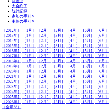
開催中
大会終了
統計記録
参加の手引き
主催の手引き
［2012年］
［1月］
［2月］
［3月］
［4月］
［5月］
［6月］
［2013年］
［1月］
［2月］
［3月］
［4月］
［5月］
［6月］
［2014年］
［1月］
［2月］
［3月］
［4月］
［5月］
［6月］
［2015年］
［1月］
［2月］
［3月］
［4月］
［5月］
［6月］
［2016年］
［1月］
［2月］
［3月］
［4月］
［5月］
［6月］
［2017年］
［1月］
［2月］
［3月］
［4月］
［5月］
［6月］
［2018年］
［1月］
［2月］
［3月］
［4月］
［5月］
［6月］
［2019年］
［1月］
［2月］
［3月］
［4月］
［5月］
［6月］
［2020年］
［1月］
［2月］
［3月］
［4月］
［5月］
［6月］
［2021年］
［1月］
［2月］
［3月］
［4月］
［5月］
［6月］
［2022年］
［1月］
［2月］
［3月］
［4月］
［5月］
［6月］
［2023年］
［1月］
［2月］
［3月］
［4月］
［5月］
［6月］
［2024年］
［1月］
［2月］
［3月］
［4月］
［5月］
［6月］
［2025年］
［1月］
［2月］
［3月］
［4月］
［5月］
［6月］
［2026年］
［1月］
［2月］
［3月］
［4月］
［5月］
［6月］
［全期間］