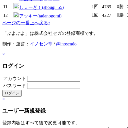
1回
0勝
11
4789
しょーぎ！(shougi_55)
1回
0勝
12
4227
アッキー(tadanogomi)
ページの一番上へ戻る↑
「ぷよぷよ」は株式会社セガの登録商標です。
制作・運営：
イノセン堂
/
@inosendo
×
ログイン
アカウント
パスワード
×
ユーザー新規登録
登録内容はすべて後で変更可能です。