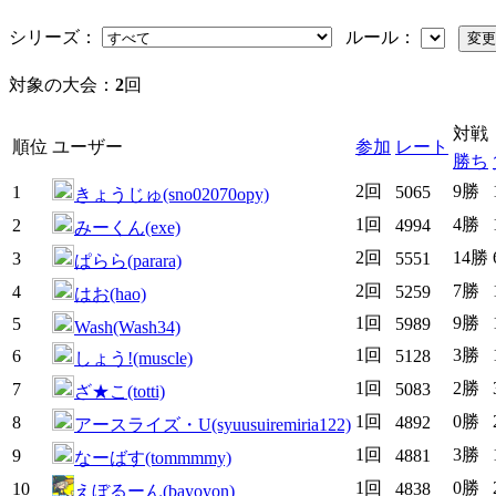
シリーズ：
ルール：
対象の大会：
2
回
対戦
順位
ユーザー
参加
レート
勝ち
2回
9勝
1
5065
きょうじゅ(sno02070opy)
1回
4勝
2
4994
みーくん(exe)
2回
14勝
3
5551
ぱらら(parara)
2回
7勝
4
5259
はお(hao)
1回
9勝
5
5989
Wash(Wash34)
1回
3勝
6
5128
しょう!(muscle)
1回
2勝
7
5083
ざ★こ(totti)
1回
0勝
8
4892
アースライズ・U(syuusuiremiria122)
1回
3勝
9
4881
なーばす(tommmmy)
1回
0勝
10
4838
えぼるーん(bayoyon)