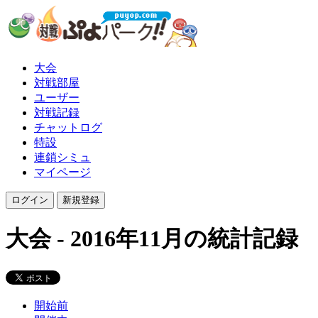
大会
対戦部屋
ユーザー
対戦記録
チャットログ
特設
連鎖シミュ
マイページ
大会 - 2016年11月の統計記録
開始前